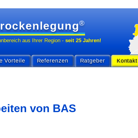
®
rockenlegung
hn­bereich
aus Ihrer Region
-
seit 25 Jahren!
e Vorteile
Referenzen
Ratgeber
Kontakt
beiten von BAS