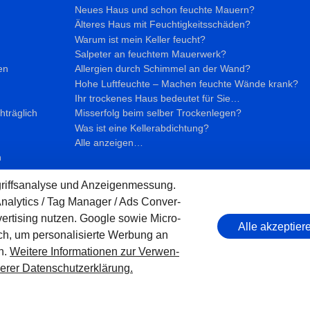
Neues Haus und schon feuchte Mauern?
Älteres Haus mit Feuchtig­keits­schäden?
Warum ist mein Keller feucht?
Salpeter an feuchtem Mauerwerk?
en
Allergien durch Schimmel an der Wand?
Hohe Luftfeuchte – Machen feuchte Wände krank?
Ihr trockenes Haus bedeutet für Sie…
hträglich
Misserfolg beim selber Trockenlegen?
Was ist eine Kellerabdichtung?
Alle anzeigen…
n
griffs­ana­lyse und Anzei­gen­mes­sung.
Analytics / Tag Manager / Ads Con­ver­
er­tising nutzen. Google sowie Micro­
Alle akzeptier
, um perso­nali­sierte Wer­bung an
© BAS Mauerwerkstrockenlegung GmbH
en.
Wei­tere Infor­matio­nen zur Ver­wen­
rer Daten­schutz­erklä­rung.