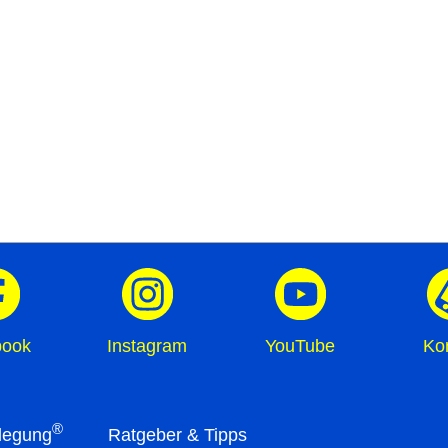
book
Instagram
YouTube
Ko
®
legung
Ratgeber & Tipps