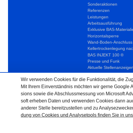
Sonderaktionen
Referenzen
Leistungen
Arbeitsausführung
Exklusive BAS-Materiali
Horizontalsperre
Wand-Boden-Anschluss
Kellertrockenlegung nac
BAS INJEKT 100 ®
Presse und Funk
Aktuelle Stellen­anzeige
Wir ver­wen­den Cookies für die Funktio­na­lität, die Zu
Mit Ihrem Ein­ver­ständ­nis möchten wir gerne Google 
sions sowie die Abschluss­mes­sung von Micro­soft Adv
soft erheben Daten und ver­wen­den Cookies dann auch
ande­rer Stelle bereit­zu­stel­len und zu Ana­lyse­zweck
dung von Cookies und Ana­lyse­tools fin­den Sie in unse