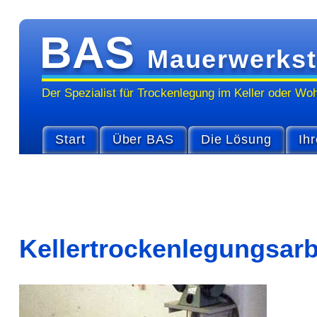
BAS
Mauerwerkst
Der Spezialist für Trocken­legung im Keller oder Wo
Start
Über BAS
Die Lösung
Ihr
Kellertrockenlegungsar