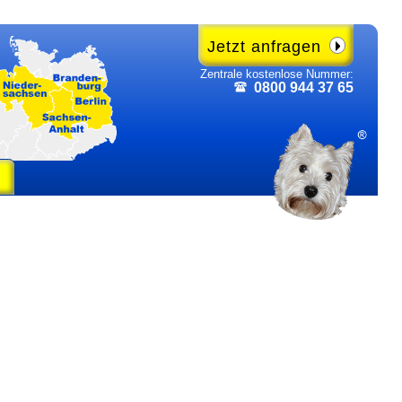
Jetzt anfragen
Zentrale kosten­lose Nummer:
0800 944 37 65