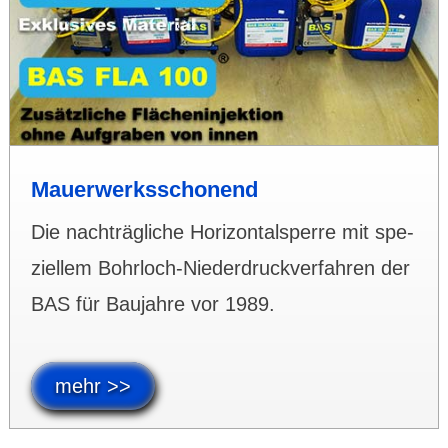
Mauerwerks­schonend
Die nach­träg­liche Hori­zontal­­sperre mit spe­
ziellem Bohr­loch-Nieder­­druck­­­ver­­fahren der
BAS für Bau­jahre vor 1989.
mehr >>