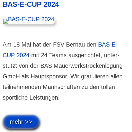
BAS-E-CUP 2024
Am 18 Mai hat der FSV Bernau den
BAS-E-
CUP 2024
mit 24 Teams ausge­richtet, unter­
stützt von der BAS Mauer­werks­trocken­legung
GmbH als Haupt­sponsor. Wir gratu­lieren allen
teil­neh­menden Mann­schaften zu den tollen
sport­liche Leis­tungen!
mehr >>