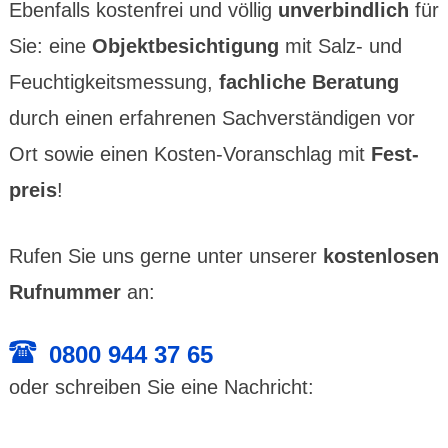
Eben­­falls kosten­­frei und völlig
unver­­bind­lich
für
Sie: eine
Objekt­­besich­­tigung
mit Salz- und
Feuchtig­­keits­­messung,
fach­liche Bera­­tung
durch einen er­fahre­nen Sach­­ver­­stän­digen vor
Ort sowie einen Kosten­-Vor­­an­­schlag mit
Fest­­
preis
!
Rufen Sie uns gerne unter unserer
kosten­losen
Rufnummer
an:
0800 944 37 65
oder schrei­ben Sie eine Nach­richt: