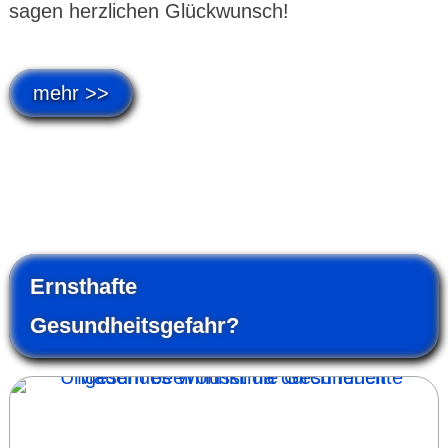
sagen herz­lichen Glück­wunsch!
mehr >>
Ernsthafte
Gesund­heits­gefahr?