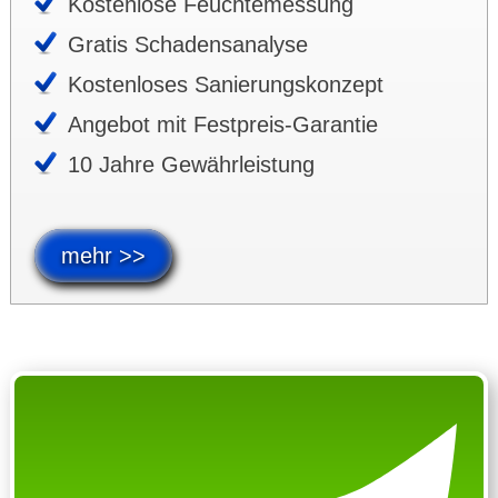
Kosten­lose Feuchte­messung
Gratis Schadens­analyse
Kosten­loses Sanie­rungs­kon­zept
Angebot mit Fest­preis-Garan­tie
10 Jahre Gewähr­leis­tung
mehr >>