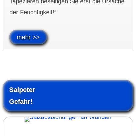
Tape­zie­ren beseitigen Sie erst die Ursache
der Feuchtig­keit!“
mehr >>
Salpeter
Gefahr!