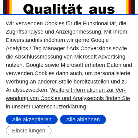
Wir ver­wen­den Cookies für die Funktio­na­lität, die
Zugriffs­ana­lyse und Anzei­gen­mes­sung. Mit Ihrem
Ein­ver­ständ­nis möchten wir gerne Google
Analytics / Tag Manager / Ads Con­ver­sions sowie
die Abschluss­mes­sung von Micro­soft Adver­tising
nutzen. Google sowie Micro­soft erheben Daten und
ver­wen­den Cookies dann auch, um perso­nali­sierte
Wer­bung an ande­rer Stelle bereit­zu­stel­len und zu
Ana­lyse­zwecken.
Wei­tere Infor­matio­nen zur Ver­
wen­dung von Cookies und Ana­lyse­tools fin­den Sie
in unserer Daten­schutz­erklä­rung.
Karriere
Alle akzeptieren
Alle ablehnen
Einstellungen