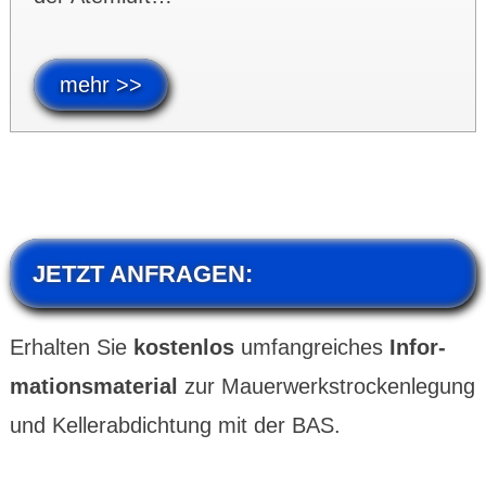
mehr >>
JETZT ANFRAGEN:
Erhalten Sie
kosten­­los
umfang­­reiches
Infor­­
mations­­mater­ial
zur Mauer­­werks­­trocken­­legung
und Keller­­abdich­­tung mit der BAS.