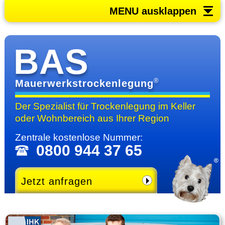
MENU ausklappen
BAS
®
Mauerwerkstrockenlegung
Der Spezialist für Trocken­legung im Keller
oder Wohn­bereich
aus Ihrer Region
Zentrale kosten­lose Nummer:
0800 944 37 65
Jetzt anfragen