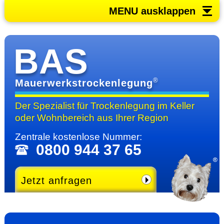
MENU ausklappen
BAS
®
Mauerwerkstrockenlegung
Der Spezialist für Trocken­legung im Keller
oder Wohn­bereich
aus Ihrer Region
Zentrale kosten­lose Nummer:
0800 944 37 65
Jetzt anfragen