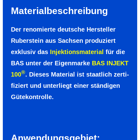
Material­be­schrei­bung
Der renomierte deutsche Hersteller
Ruber­stein aus Sachsen produziert
exklusiv das
Injektions­material
für die
BAS unter der Eigenmarke
BAS INJEKT
®
100
. Dieses Material ist staat­lich zerti­
fiziert und unter­liegt einer ständigen
Güte­kontrolle.
Anwen­dungs­gebiet: