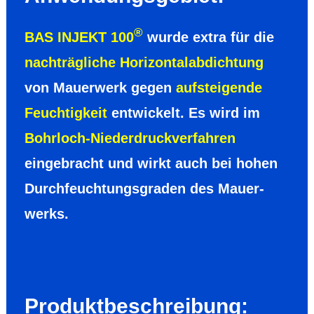
®
BAS INJEKT 100
wurde extra für die
nach­träg­liche Hori­zontal­ab­dich­tung
von Mauer­werk gegen
auf­stei­gende
Feuch­tigkeit
entwickelt. Es wird im
Bohr­loch-Nieder­druck­ver­fahren
eingebracht und wirkt auch bei hohen
Durch­feuchtungs­graden des Mauer­
werks.
Produkt­be­schrei­bung: