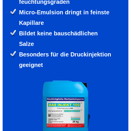
feuchtungs­graden
Micro-Emul­sion dringt in feinste
Kapillare
Bildet keine bau­schäd­lichen
Salze
Besonders für die Druck­injektion
geeig­net