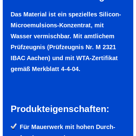
Das Mate­rial ist ein spezielles Silicon-
Microemulsions-Konzentrat, mit
Wasser ver­misch­bar. Mit amtli­chem
Prüf­zeug­nis (Prüfzeugnis Nr. M 2321
IBAC Aachen) und mit WTA-Zerti­fikat
gemäß Merk­blatt 4-4-04.
Produk­teigen­schaf­ten:
Für Mauer­werk mit hohen Durch­