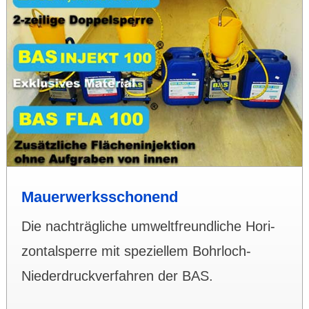
Mauerwerksschonend
Die nach­träg­liche um­welt­freundliche Hori­
zontal­­sperre mit spe­ziellem Bohr­loch-
Nieder­druck­­ver­­fah­ren der BAS.