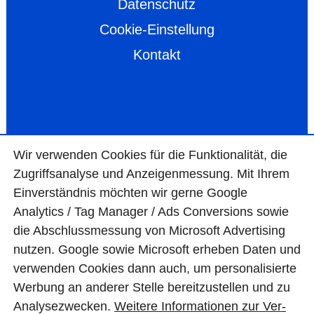
Datenschutz
Cookie-Einstellung
Kontakt
Wir ver­wen­den Cookies für die Funktio­na­lität, die
Zugriffs­ana­lyse und Anzei­gen­mes­sung. Mit Ihrem
Ein­ver­ständ­nis möchten wir gerne Google
Analytics / Tag Manager / Ads Con­ver­sions sowie
die Abschluss­mes­sung von Micro­soft Adver­tising
nutzen. Google sowie Micro­soft erheben Daten und
ver­wen­den Cookies dann auch, um perso­nali­sierte
Wer­bung an ande­rer Stelle bereit­zu­stel­len und zu
Ana­lyse­zwecken.
Wei­tere Infor­matio­nen zur Ver­