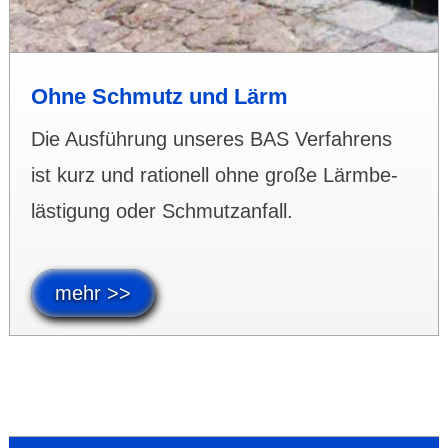
Ohne Schmutz und Lärm
Die Aus­füh­rung unseres BAS Ver­fah­rens
ist kurz und ra­tio­­nell ohne große Lärm­be­
lästi­­gung oder Schmutz­­an­­fall.
mehr >>