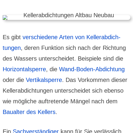
Es gibt
verschie­dene Arten von Keller­abdich­
tungen
, deren Funk­tion sich nach der Rich­tung
des Wassers unter­scheidet. Beispiele sind die
Hori­zontal­sperre
, die
Wand-Boden-Abdich­tung
oder die
Vertikal­sperre
. Das Vor­kommen dieser
Keller­abdich­tungen unter­scheidet sich ebenso
wie mögliche auftre­tende Mängel nach dem
Bau­alter des Kellers
.
Ein
Sach­ver­stän­diger
kann für Sie verläss­lich