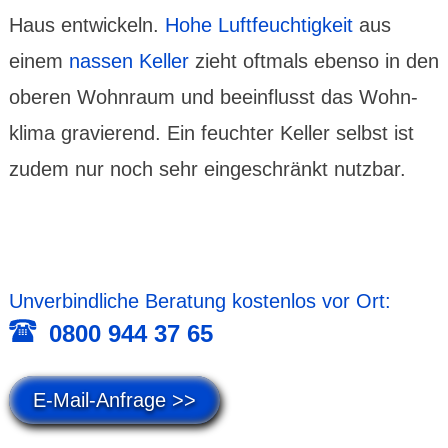
Haus ent­wickeln.
Hohe Luft­feuchtig­keit
aus
einem
nassen Keller
zieht oftmals ebenso in den
oberen Wohn­raum und beein­flusst das Wohn­
klima gravie­rend. Ein feuchter Keller selbst ist
zudem nur noch sehr einge­schränkt nutz­bar.
Unver­bind­liche Beratung kosten­los vor Ort:
0800 944 37 65
E-Mail-Anfrage >>