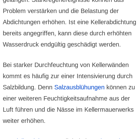
Problem ver­stärken und die Belas­tung der
Abdich­tungen erhöhen. Ist eine Keller­abdich­tung
bereits ange­griffen, kann diese durch erhöhten
Wasser­druck end­gültig geschä­digt werden.
Bei starker Durch­feuch­tung von Keller­wänden
kommt es häufig zur einer Inten­sivie­rung durch
Salz­bildung. Denn
Salz­aus­blü­hungen
können zu
einer weiteren Feuchtig­keits­auf­nahme aus der
Luft führen und die Nässe im Keller­mauer­werks
weiter erhöhen.