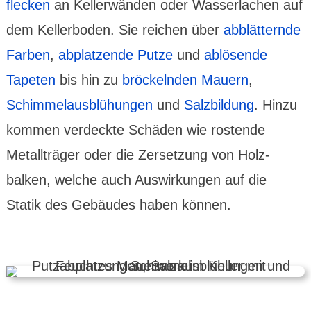
flecken
an Keller­wänden oder Wasser­lachen auf
dem Keller­boden. Sie reichen über
abblät­ternde
Farben
,
abplat­zende Putze
und
ablö­sende
Tapeten
bis hin zu
bröckelnden Mauern
,
Schimmel­aus­blü­hungen
und
Salz­bildung
. Hinzu
kommen verdeckte Schäden wie rostende
Metall­träger oder die Zerset­zung von Holz­
balken, welche auch Auswir­kungen auf die
Statik des Gebäudes haben können.