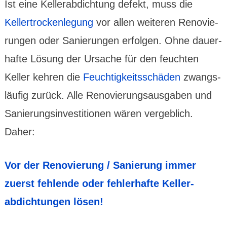
Ist eine Keller­abdich­tung defekt, muss die
Keller­trocken­legung
vor allen weiteren Renovie­
rungen oder Sanie­rungen erfolgen. Ohne dauer­
hafte Lösung der Ursache für den feuch­ten
Keller kehren die
Feuchtig­keits­schäden
zwangs­
läufig zurück. Alle Renovie­rungs­ausgaben und
Sanierungs­investi­tionen wären vergeblich.
Daher:
Vor der Renovie­rung / Sanie­rung immer
zuerst fehlende oder fehler­hafte Keller­
abdich­tungen lösen!