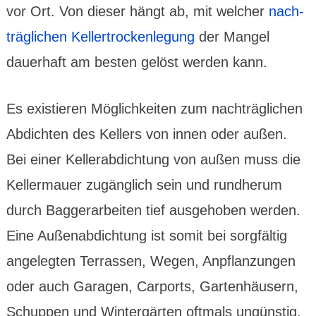
vor Ort. Von dieser hängt ab, mit welcher
nach­
träg­lichen Keller­trocken­legung
der Mangel
dauer­haft am besten gelöst werden kann.
Es exis­tieren Möglich­keiten zum nach­träg­lichen
Abdichten des Kellers von innen oder außen.
Bei einer Keller­abdich­tung von außen muss die
Keller­mauer zugäng­lich sein und rund­herum
durch Bagger­arbei­ten tief ausge­hoben werden.
Eine Außen­abdich­tung ist somit bei sorg­fältig
ange­legten Terrassen, Wegen, Anpflan­zungen
oder auch Garagen, Carports, Garten­häusern,
Schuppen und Winter­gärten oftmals ungünstig.