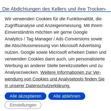
Die Abdich­tungen des Kellers und ihre Trocken­
legung sind ein komplexes Fach­thema. Es ist
Wir ver­wen­den Cookies für die Funktio­na­lität, die
Zugriffs­ana­lyse und Anzei­gen­mes­sung. Mit Ihrem
ratsam, sich hier an einen
erfah­renen Spezial­
Ein­ver­ständ­nis möchten wir gerne Google
betrieb
zu wenden.
Analytics / Tag Manager / Ads Con­ver­sions sowie
die Abschluss­mes­sung von Micro­soft Adver­tising
Dies beginnt mit der
korrek­ten Ermitt­lung der
nutzen. Google sowie Micro­soft erheben Daten und
ver­wen­den Cookies dann auch, um perso­nali­sierte
Ursache und vorlie­genden Defekte
. Nichts ist
Wer­bung an ande­rer Stelle bereit­zu­stel­len und zu
ärger­licher, als wenn eine falsche Abdich­tung
Ana­lyse­zwecken.
Wei­tere Infor­matio­nen zur Ver­
erneuert wird und das Problem weiter­hin
wen­dung von Cookies und Ana­lyse­tools fin­den Sie
in unserer Daten­schutz­erklä­rung.
besteht.
Alle akzeptieren
Alle ablehnen
Einstellungen