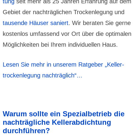
tung
seit mehr als 25 Jahren Erfah­rung auf dem
Gebiet der nach­träg­lichen Trocken­legung und
tausende Häuser saniert
. Wir beraten Sie gerne
kosten­los umfas­send vor Ort über die opti­malen
Möglich­keiten bei Ihrem indivi­duellen Haus.
Lesen Sie mehr in unserem Ratgeber „Keller­
trocken­legung nach­träglich“…
Warum sollte ein Spezial­betrieb die
nach­träg­liche Keller­abdich­tung
durch­führen?