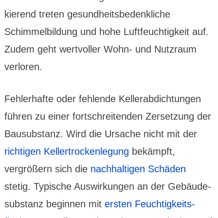
kierend treten gesund­heits­bedenk­liche
Schimmel­bildung und hohe Luft­feuchtig­keit auf.
Zudem geht wert­voller Wohn- und Nutz­raum
verloren.
Fehler­hafte oder fehlende Keller­abdich­tungen
führen zu einer fort­schrei­tenden Zerset­zung der
Bausubs­tanz. Wird die Ursache nicht mit der
rich­tigen Keller­trocken­legung
bekämpft,
vergrößern sich die
nach­haltigen Schäden
stetig. Typische Auswir­kungen an der Gebäude­
subs­tanz beginnen mit
ersten Feuchtig­keits­