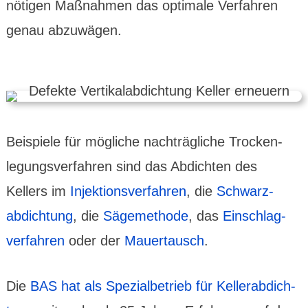
nötigen Maß­nahmen das optimale Ver­fahren
genau abzuw­ägen.
Beispiele für mögliche nach­trägliche Trocken­
legungs­verfahren sind das Abdichten des
Kellers im
Injektions­verfahren
, die
Schwarz­
abdich­tung
, die
Säge­methode
, das
Einschlag­
ver­fahren
oder der
Mauer­tausch
.
Die
BAS hat als Spezial­betrieb für Keller­abdich­