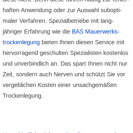
haften Anwen­dung oder zur Auswahl subopti­
maler Verfahren. Spezial­betriebe mit lang­
jähriger Erfah­rung wie die
BAS Mauer­werks­
trocken­legung
bieten Ihnen diesen Service mit
hervor­ragend geschulten Spezia­listen kosten­los
und unver­bind­lich an. Das spart Ihnen nicht nur
Zeit, sondern auch Nerven und schützt Sie vor
vergeb­lichen Kosten einer unsach­gemäßen
Trocken­legung.