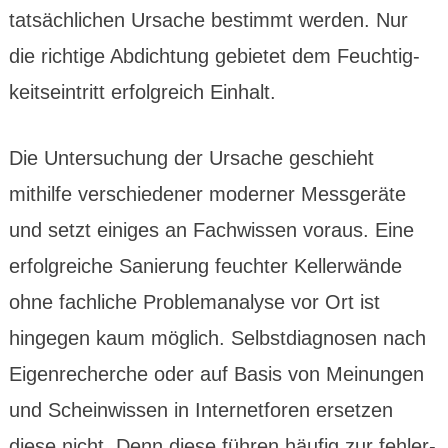
tatsäch­lichen Ursache bestimmt werden. Nur
die richtige Abdich­tung gebietet dem Feuchtig­
keits­ein­tritt erfolg­reich Ein­halt.
Die Unter­suchung der Ursache geschieht
mithilfe verschie­dener moderner Mess­geräte
und setzt einiges an Fach­wissen voraus. Eine
erfolg­reiche Sanie­rung feuchter Keller­wände
ohne fach­liche Problem­analyse vor Ort ist
hingegen kaum möglich. Selbst­dia­gnosen nach
Eigen­recherche oder auf Basis von Meinungen
und Schein­wissen in Internet­foren ersetzen
diese nicht. Denn diese führen häufig zur fehler­