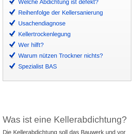
Welche Abdich­tung ist defekt?
Reihen­folge der Keller­sanie­rung
Usachen­dia­gnose
Keller­trocken­legung
Wer hilft?
Warum nützen Trockner nichts?
Spezialist BAS
Was ist eine Keller­abdich­tung?
Die Keller­abdich­tung soll das Bau­werk und vor