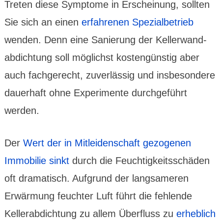
Treten diese Symptome in Erschei­nung, sollten
Sie sich an einen
erfahrenen Spezial­betrieb
wenden. Denn eine Sanie­rung der Keller­wand­
abdich­tung soll möglichst kosten­günstig aber
auch fachge­recht, zuver­lässig und insbe­sondere
dauer­haft ohne Experi­mente durchge­führt
werden.
Der
Wert der in Mitleiden­schaft gezogenen
Immo­bilie sinkt
durch die Feuchtig­keits­schäden
oft drama­tisch. Auf­grund der lang­sameren
Erwär­mung feuchter Luft führt die fehlende
Keller­abdich­tung zu allem Über­fluss zu
erheb­lich