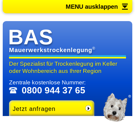
MENU ausklappen
BAS
®
Mauerwerkstrockenlegung
Der Spezialist für Trocken­legung im Keller
oder Wohn­bereich
aus Ihrer Region
Zentrale kosten­lose Nummer:
0800 944 37 65
Jetzt anfragen