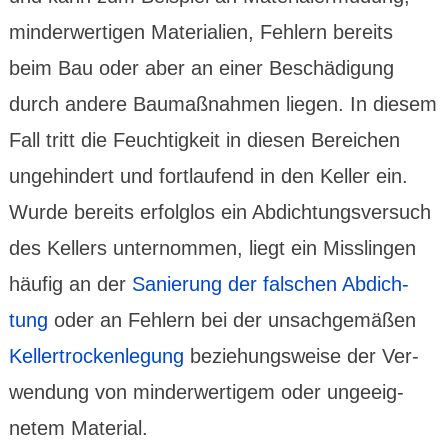
minder­wertigen Materialien, Fehlern bereits
beim Bau oder aber an einer Beschä­digung
durch andere Baumaß­nahmen liegen. In diesem
Fall tritt die Feuchtig­keit in diesen Bereichen
unge­hindert und fort­laufend in den Keller ein.
Wurde bereits erfolglos ein Abdich­tungs­versuch
des Kellers unter­nommen, liegt ein Misslingen
häufig an der
Sanie­rung der falschen Abdich­
tung
oder an Fehlern bei der unsach­gemäßen
Keller­trocken­legung
bezie­hungs­weise der Ver­
wendung von minder­wer­tigem oder ungeeig­
netem Material.