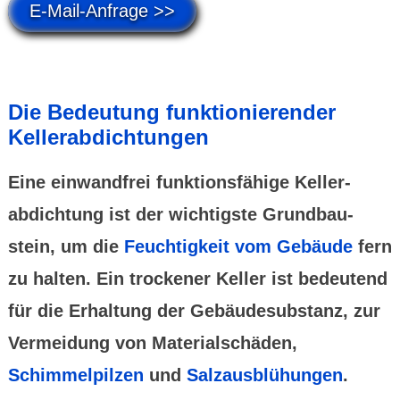
E-Mail-Anfrage >>
Die Bedeu­tung funktio­nie­render
Keller­abdich­tungen
Eine einwand­frei funktions­fähige Keller­
abdich­tung ist der wichtigste Grund­bau­
stein, um die
Feuchtig­keit vom Gebäude
fern
zu halten. Ein trockener Keller ist bedeu­tend
für die Erhal­tung der Gebäude­substanz, zur
Vermei­dung von Material­schäden,
Schimmel­pilzen
und
Salz­aus­blü­hungen
.