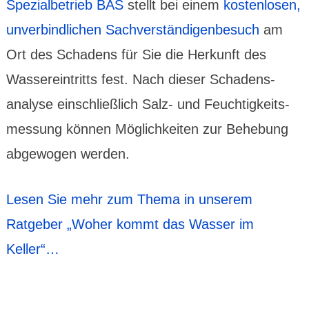
Spezial­betrieb BAS
stellt bei einem
kosten­losen,
unver­bind­lichen Sachver­ständigen­besuch
am
Ort des Schadens für Sie die Herkunft des
Wasser­ein­tritts fest. Nach dieser Schadens­
analyse ein­schließ­lich Salz- und Feuchtig­keits­
messung können Möglich­keiten zur Behe­bung
abge­wogen werden.
Lesen Sie mehr zum Thema in unserem
Ratgeber „Woher kommt das Wasser im
Keller“…