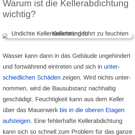
Warum ist die Keller­abdich­tung
wichtig?
Wasser kann dann in das Gebäude unge­hindert
und fort­während ein­treten und sich in
unter­
schied­lichen Schäden
zeigen. Wird nichts unter­
nommen, wird die Bausubs­tanz nach­haltig
geschä­digt. Feuchtig­keit kann aus dem Keller
über das Mauer­werk
bis in die oberen Etagen
aufsteigen
. Eine fehler­hafte Keller­abdich­tung
kann sich so schnell zum Problem für das ganze