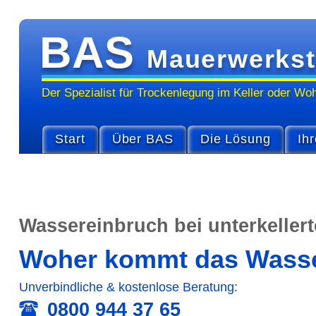
BAS
Mauerwerkst
Der Spezialist für Trocken­legung im Keller oder Wo
Start
Über BAS
Die Lösung
Ihr
Wasser­einbruch bei unterkeller
Woher kommt das Wasse
Unver­bind­liche & kosten­lose Beratung:
0800 944 37 65