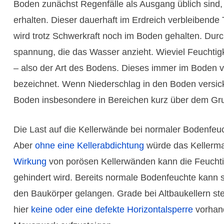
Boden zunächst Regen­fälle als Ausgang üblich sind, b
erhalten. Dieser dauerhaft im Erdreich verblei­bende
wird trotz Schwer­kraft noch im Boden gehalten. Dur
spannung, die das Wasser anzieht. Wieviel Feuchtig
– also der Art des Bodens. Dieses immer im Boden v
bezeichnet. Wenn Nieder­schlag in den Boden versicker
Boden insbe­sondere in Bereichen kurz über dem Gru
Die Last auf die Keller­wände bei normaler Boden­feuc
Aber
ohne eine Keller­abdichtung
würde das Keller­ma
Wirkung
von porösen Keller­wänden kann die Feuchtig
gehindert wird. Bereits normale Boden­feuchte kann 
den Bau­körper gelangen. Grade bei Altbau­kellern st
hier
keine oder eine defekte Hori­zontal­sperre
vorhand