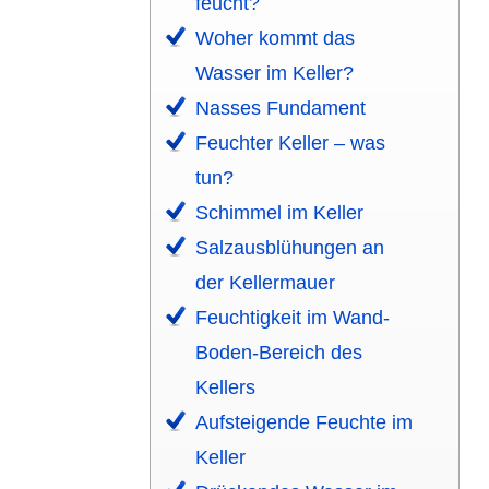
feucht?
Woher kommt das
Wasser im Keller?
Nasses Fundament
Feuchter Keller – was
tun?
Schimmel im Keller
Salz­ausblü­hungen an
der Keller­mauer
Feuchtig­keit im Wand-
Boden-Bereich des
Kellers
Aufsteigende Feuchte im
Keller