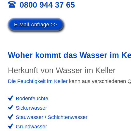
0800 944 37 65
E-Mail-Anfrage >>
Woher kommt das Wasser im Ke
Herkunft von Wasser im Keller
Die Feuchtig­keit im Keller
kann aus verschie­denen 
Boden­feuchte
Sicker­wasser
Stau­wasser / Schichten­wasser
Grund­wasser