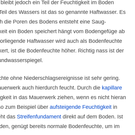
leibt jedoch ein Teil der Feuchtig­keit im Boden
 Teil des Wassers ist das so genannte Haft­wasser. Es
ch die Poren des Bodens entsteht eine Saug­
­keit ein Boden speichert hängt vom Boden­gefüge ab
orliegende Haft­wasser wird auch als Boden­feuchte
t, ist die Boden­feuchte höher. Richtig nass ist der
nd­wasser­spiegel.
hte ohne Nieder­schlags­ereig­nisse ist sehr gering.
uer­werk auch hier­durch feucht. Durch die
kapil­lare
­keit in das Mauer­werk ziehen, wenn es nicht hieran
so zum Beispiel über
aufstei­gende Feuchtig­keit
in
eht das
Streifen­funda­ment
direkt auf dem Boden. Ist
en, genügt bereits normale Boden­feuchte, um im