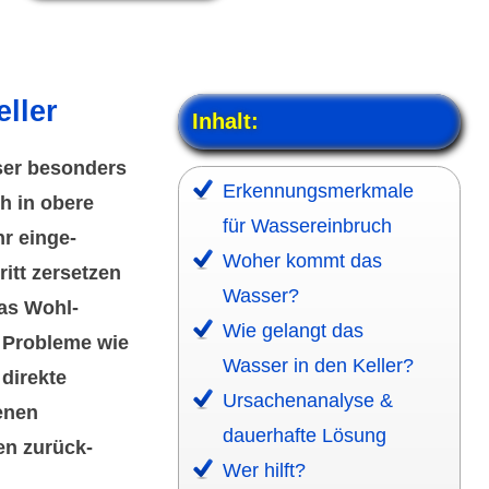
eller
Inhalt:
ser besonders
Erkennungs­merkmale
ch in obere
für Wasser­einbruch
hr einge­
Woher kommt das
itt zersetzen
Wasser?
das Wohl­
Wie gelangt das
 Probleme wie
Wasser in den Keller?
direkte
Ursachen­analyse &
enen
dauerhafte Lösung
en zurück­
Wer hilft?