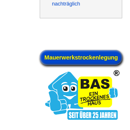
nachträg­lich
Mauerwerks­trockenlegung