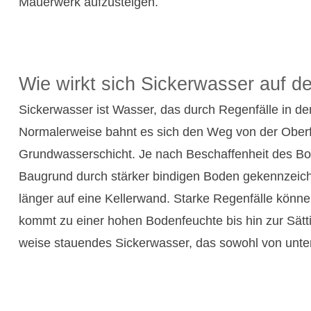
Mauer­werk aufzusteigen.
Wie wirkt sich Sicker­wasser auf d
Sicker­wasser ist Wasser, das durch Regen­fälle in de
Normaler­weise bahnt es sich den Weg von der Ober­fl
Grund­wasser­schicht. Je nach Beschaffen­heit des Bo
Bau­grund durch stärker bindigen Boden gekenn­zeich
länger auf eine Keller­wand. Starke Regen­fälle kön
kommt zu einer hohen Boden­feuchte bis hin zur Sätti­
weise stauendes Sicker­wasser, das sowohl von unten a