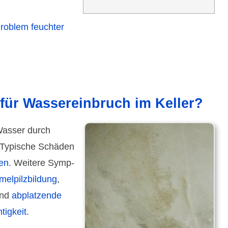
roblem feuchter
ür Wasser­einbruch im Keller?
 Wasser durch
 Typische Schäden
ken
. Weitere Symp­
el­pilz­bildung
,
nd
abplatzende
tig­keit
.