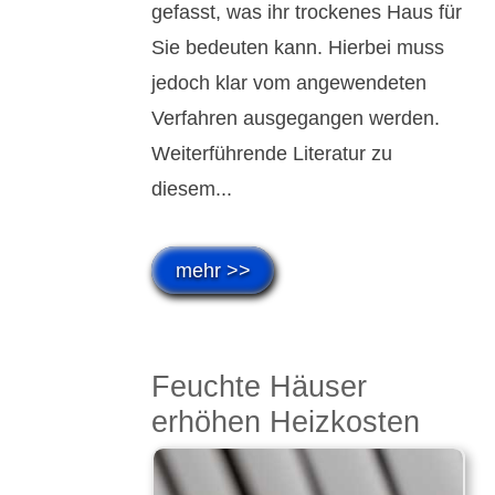
ge­fasst, was ihr trock­enes Haus für
Sie be­deu­ten kann. Hier­bei muss
jedoch klar vom an­ge­wende­ten
Ver­fah­ren aus­ge­gan­gen werden.
Weiter­füh­rende Lite­ratur zu
diesem...
mehr >>
Feuchte Häuser
erhöhen Heiz­kosten