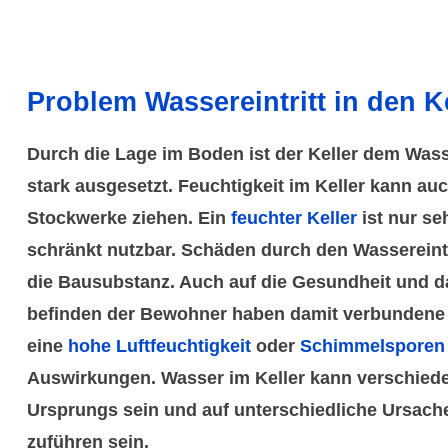
Problem Wasser­eintritt in den K
Durch die Lage im Boden ist der Keller dem Was
stark ausgesetzt. Feuchtig­keit im Keller kann au
Stock­werke ziehen. Ein
feuchter Keller
ist nur se
schränkt nutzbar. Schäden durch den Wasser­eintr
die Bausubs­tanz. Auch auf die Gesund­heit und 
befinden der Bewohner haben damit verbundene
eine
hohe Luft­feuchtig­keit
oder
Schimmel­sporen
Auswir­kungen. Wasser im Keller kann verschie­d
Ursprungs sein und auf unter­schied­liche Ursach
zuführen sein.