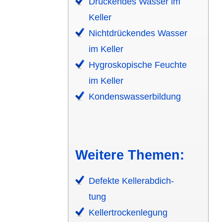
Drückendes Wasser im
Keller
Nicht­drückendes Wasser
im Keller
Hygros­kopische Feuchte
im Keller
Kondens­wasser­bildung
Weitere Themen:
Defekte Keller­­abdich­
tung
Keller­­trocken­­legung