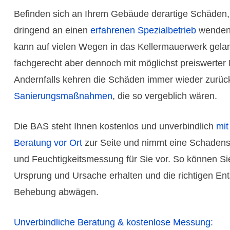
Befinden sich an Ihrem Gebäude derartige Schäden, 
dringend an einen
erfahrenen Spezial­betrieb
wenden
kann auf vielen Wegen in das Keller­mauer­werk gelan
fachge­recht aber dennoch mit möglichst preis­werter
Andern­falls kehren die Schäden immer wieder zurüc
Sanierungs­maß­nahmen
, die so vergeb­lich wären.
Die BAS steht Ihnen kosten­los und unver­bind­lich
mit
Beratung vor Ort
zur Seite und nimmt eine Schadens­
und Feuchtig­keits­messung für Sie vor. So können Sie
Ursprung und Ursache erhalten und die richtigen Ent
Behebung abwägen.
Unver­bind­liche Beratung & kosten­lose Messung: