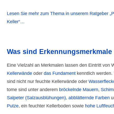
Lesen Sie mehr zum Thema in unserem Ratgeber „P
Keller“…
Was sind Erkennungs­merkmale f
Eine Vielzahl an Merk­malen lassen den Eintritt von
Keller­wände
oder
das Funda­ment
kenntlich werden.
sind nicht nur feuchte Keller­wände oder
Wasser­flec
tome sind unter anderem
bröckelnde Mauern
,
Schimm
Salpeter (Salzaus­blühungen)
,
abblät­ternde Farben
u
Putze
, ein feuchter Keller­boden sowie
hohe Luft­feuch