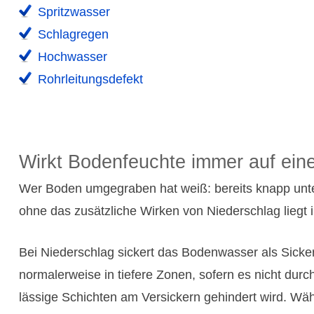
Spritz­wasser
Schlag­regen
Hoch­wasser
Rohrlei­tungs­defekt
Wirkt Bodenfeuchte immer auf ein
Wer Boden umge­graben hat weiß: bereits knapp unte
ohne das zusätz­liche Wirken von Nieder­schlag liegt
Bei Nieder­schlag sickert das Boden­wasser als Sicke
normalerweise in tiefere Zonen, sofern es nicht durc
lässige Schichten am Versickern gehindert wird. Wäh