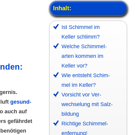
Inhalt:
Ist Schim­mel im
Keller schlimm?
Welche Schim­mel­
arten kommen im
änden:
Keller vor?
Wie entsteht Schim­
mel im Keller?
gernis.
Vorsicht vor Ver­
luft
gesund­
wechse­lung mit Salz­
o auch auf
bil­dung
rs gefährdet
Richtige Schim­mel­
 benötigen
enfer­nung!