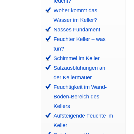
feucht?
Woher kommt das
Wasser im Keller?
Nasses Fundament
Feuchter Keller – was
tun?
Schimmel im Keller
Salz­ausblü­hungen an
der Keller­mauer
Feuchtig­keit im Wand-
Boden-Bereich des
Kellers
Aufsteigende Feuchte im
Keller