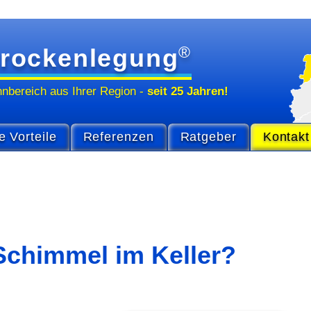
®
rockenlegung
hn­bereich
aus Ihrer Region
-
seit 25 Jahren!
e Vorteile
Referenzen
Ratgeber
Kontakt
 Schimmel im Keller?