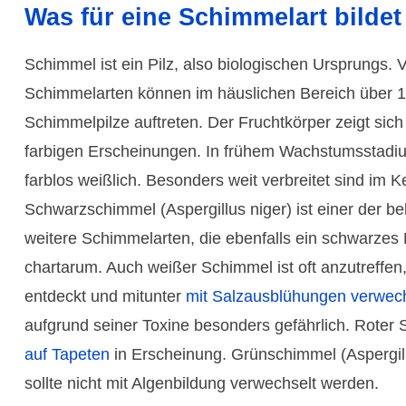
Was für eine Schimmel­art bildet
Schimmel ist ein Pilz, also biologi­schen Ursprungs.
Schimmel­arten können im häus­lichen Bereich über 1
Schimmel­pilze auftreten. Der Frucht­körper zeigt sich i
farbigen Erschei­nungen. In frühem Wachstums­stadiu
farblos weißlich. Besonders weit ver­breitet sind im K
Schwarz­schimmel (Asper­gillus niger) ist einer der bek
weitere Schimmel­arten, die ebenfalls ein schwarzes E
char­tarum. Auch weißer Schimmel ist oft anzutreffen
entdeckt und mitunter
mit Salzausblühungen verwech
aufgrund seiner Toxine besonders gefährlich. Roter
auf Tapeten
in Erschei­nung. Grün­schimmel (Asper­gil
sollte nicht mit Algen­bildung ver­wech­selt werden.