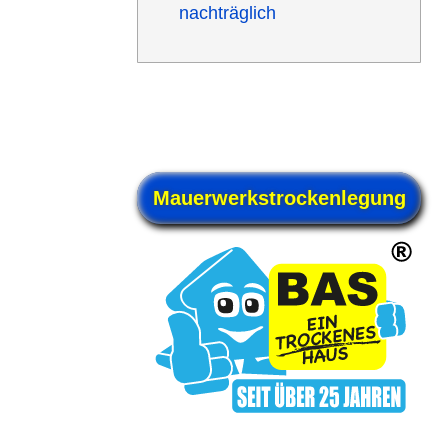
nachträg­lich
Mauerwerks­trockenlegung