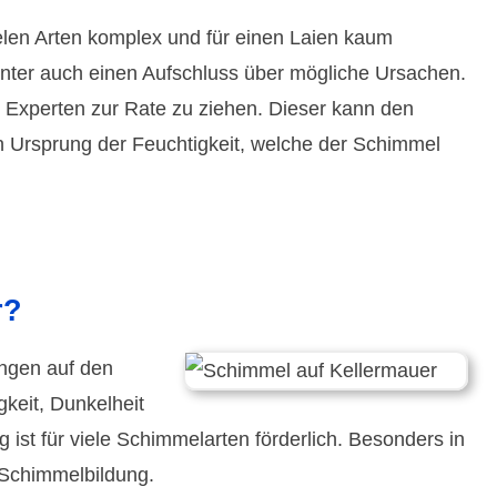
vielen Arten kom­plex und für einen Laien kaum
unter auch einen Auf­schluss über mög­liche Ursachen.
n Experten zur Rate zu ziehen. Dieser kann den
en Ursprung der Feuchtig­keit, welche der Schimmel
r?
ungen auf den
keit, Dunkel­heit
st für viele Schimmel­arten förder­lich. Besonders in
 Schimmel­bildung.