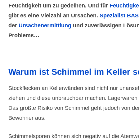
Feuchtig­keit um zu gedeihen. Und für
Feuchtig­ke
gibt es eine Viel­zahl an Ursachen.
Spezia­list BAS
der
Ursachen­ermitt­lung
und zuver­lässigen Lösu
Problems…
Warum ist Schimmel im Keller 
Stock­flecken an Keller­wänden sind nicht nur unan­
ziehen und diese unbrauch­bar machen. Lager­waren und
Das größte Risiko von Schimmel geht jedoch von der 
Bewohner aus.
Schimmel­­sporen können sich negativ auf die Atem­­