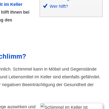
it im Keller
Wer hilft?
hilft Ihnen bei
ng des
schlimm?
sehn­lich. Schimmel kann in Möbel und Gegen­stände
 Lebens­mittel im Keller sind eben­falls gefähr­det.
negativen Beein­trächti­gung der Gesund­heit der
wege auswirken und