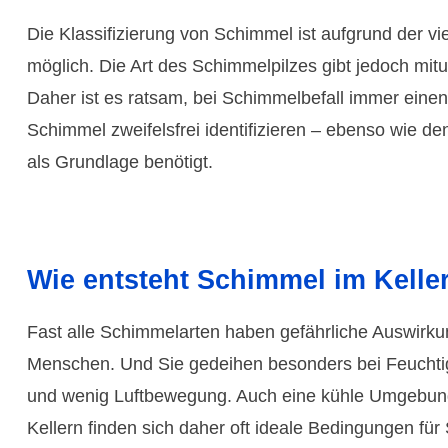
Die Klassi­fizie­rung von Schimmel ist auf­grund der 
möglich. Die Art des Schimmel­pilzes gibt jedoch mit­
Daher ist es ratsam, bei Schimmel­befall immer eine
Schimmel zweifelsfrei identi­fizieren – ebenso wie d
als Grund­lage benötigt.
Wie entsteht Schimmel im Kelle
Fast alle Schimmel­arten haben gefährliche Auswir­k
Menschen. Und Sie gedei­hen besonders bei Feuchtig­
und wenig Luftbe­wegung. Auch eine kühle Umge­bung i
Kellern finden sich daher oft ideale Bedin­gungen für