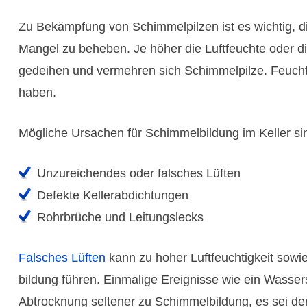
Zu Bekämpfung von Schimmel­pilzen ist es wichtig, d
Mangel zu beheben. Je höher die Luft­feuchte oder d
gedeihen und vermehren sich Schimmel­pilze. Feucht
haben.
Mögliche Ursachen für Schimmel­bildung im Keller si
Unzureichendes oder falsches Lüften
Defekte Keller­abdich­tungen
Rohr­brüche und Leitungs­lecks
Falsches Lüften
kann zu hoher Luft­feuchtig­keit sow
bildung führen. Einmalige Ereig­nisse wie ein Wasse
Abtrock­nung seltener zu Schimmel­bildung, es sei d