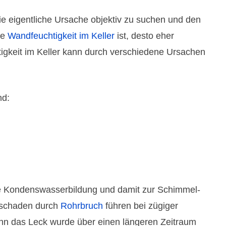
ie eigentliche Ursache objektiv zu suchen und den
ie
Wand­feuchtig­keit im Keller
ist, desto eher
igkeit im Keller kann durch verschie­dene Ursachen
nd:
ie Kondens­wasser­bildung und damit zur Schimmel­
r­schaden durch
Rohr­bruch
führen bei zügiger
enn das Leck wurde über einen längeren Zeit­raum