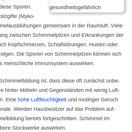
diese Sporen.
lz­gifte (Myko­
immel­ausblü­hungen gemeinsam in der Raum­luft. Viele
ang zwischen Schimmel­pilzen und Erkrank­ungen der
h Kopf­schmerzen, Schlaf­stö­rungen, Husten oder
 Folgen. Die Sporen von Schimmel­pilzen können sich
s mensch­liche Immun­system aus­wirken.
chimmel­bildung ist, dass diese oft zunächst unbe­
re hinter Möbeln und Gegen­ständen mit wenig Luft­
n. Eine
hohe Luft­feuchtig­keit
und modriger Geruch
ignale. Werden Haus­besitzer auf das Problem auf­
­bildung bereits fort­geschrit­ten. Schimmel im
obere Stock­werke aus­wirken.