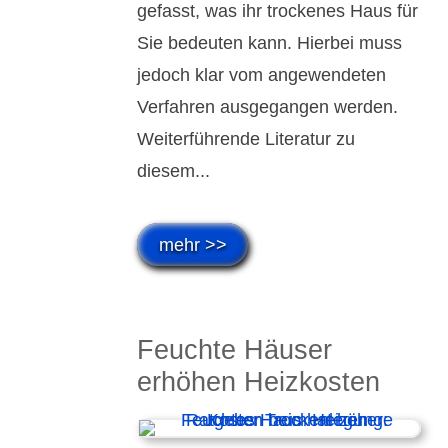
ge­fasst, was ihr trock­enes Haus für
Sie be­deu­ten kann. Hier­bei muss
jedoch klar vom an­ge­wende­ten
Ver­fah­ren aus­ge­gan­gen werden.
Weiter­füh­rende Lite­ratur zu
diesem...
mehr >>
Feuchte Häuser
erhöhen Heiz­kosten