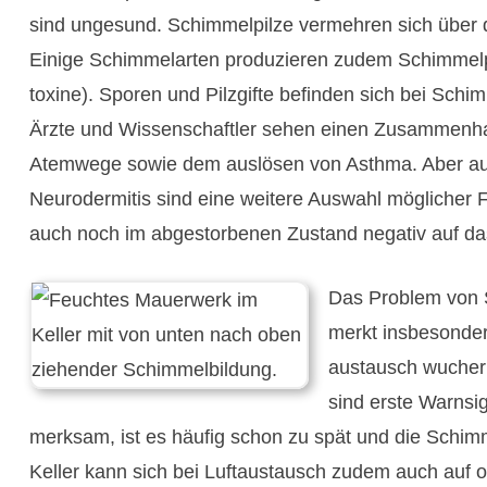
sind ungesund. Schimmel­pilze vermehren sich über 
Einige Schimmel­arten produzieren zudem Schimmel­pi
toxine). Sporen und Pilz­gifte befinden sich bei Sch
Ärzte und Wissen­schaftler sehen einen Zusammen­h
Atem­wege sowie dem aus­lösen von Asthma. Aber auc
Neuro­dermitis sind eine weitere Auswahl mög­licher
auch noch im abge­stor­benen Zustand negativ auf da
Das Problem von S
merkt insbe­sonde
aus­tausch wucher
sind erste Warn­s
merksam, ist es häufig schon zu spät und die Schimmel
Keller kann sich bei Luft­aus­tausch zudem auch auf 