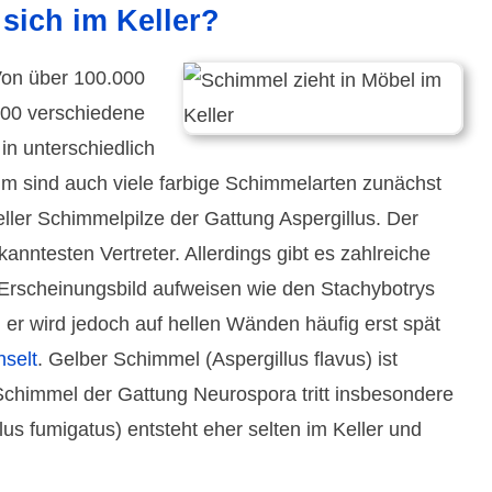
 sich im Keller?
 Von über 100.000
00 verschie­dene
n unter­schied­lich
m sind auch viele farbige Schimmel­arten zunächst
eller Schimmel­pilze der Gattung Asper­gillus. Der
ann­testen Vertreter. Aller­dings gibt es zahl­reiche
rschei­nungs­bild auf­weisen wie den Stachy­botrys
, er wird jedoch auf hellen Wänden häufig erst spät
selt
. Gelber Schimmel (Aspergillus flavus) ist
 Schimmel der Gattung Neurospora tritt insbesondere
lus fumigatus) entsteht eher selten im Keller und