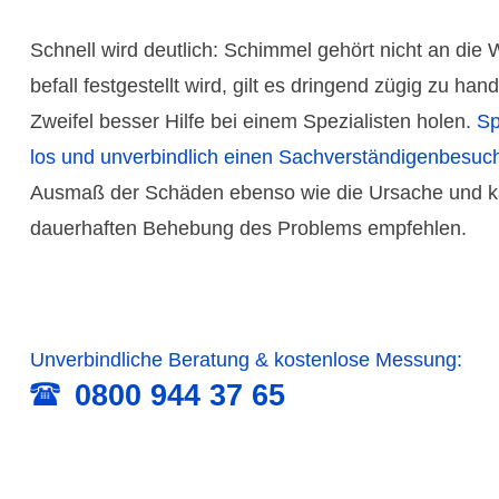
Schnell wird deutlich: Schimmel gehört nicht an die
befall festge­stellt wird, gilt es drin­gend zügig zu h
Zweifel besser Hilfe bei einem Spezia­listen holen.
Sp
los und unver­bind­lich einen Sach­verstän­digen­besuc
Ausmaß der Schäden ebenso wie die Ursache und kan
dauer­haften Behe­bung des Problems empfehlen.
Unver­bind­liche Beratung & kosten­lose Messung:
0800 944 37 65