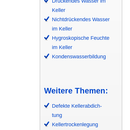
Drückendes Wasser im
Keller
Nicht­drückendes Wasser
im Keller
Hygros­kopische Feuchte
im Keller
Kondens­wasser­bildung
Weitere Themen:
Defekte Keller­­abdich­
tung
Keller­­trocken­­legung