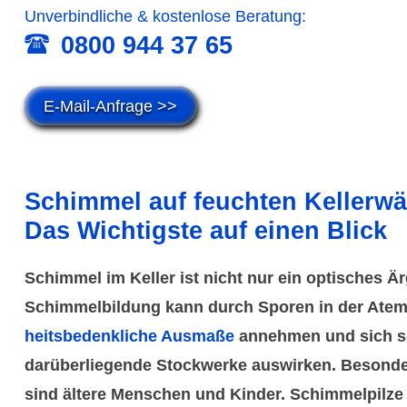
Unver­bind­liche & kosten­lose Beratung:
0800 944 37 65
E-Mail-Anfrage >>
Schimmel auf feuchten Keller­w
Das Wichtigste auf einen Blick
Schimmel im Keller ist nicht nur ein optisches Är
Schimmel­bildung kann durch Sporen in der Atem­
heits­bedenk­liche Aus­maße
annehmen und sich s
darüber­liegende Stock­werke auswirken. Besonde
sind ältere Menschen und Kinder. Schimmel­pilze