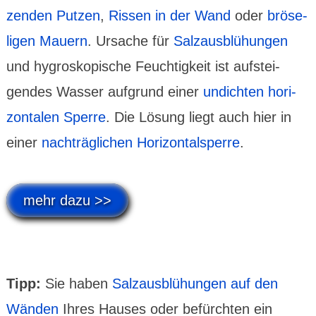
zenden Putzen
,
Rissen in der Wand
oder
bröse­
ligen Mauern
. Ursache für
Salzaus­blü­hungen
und hygros­kopische Feuch­tig­keit ist aufstei­
gendes Wasser auf­grund einer
undichten hori­
zontalen Sperre
. Die Lösung liegt auch hier in
einer
nach­träg­lichen Hori­zontal­sperre
.
mehr dazu >>
Tipp:
Sie haben
Salzaus­blü­hungen auf den
Wänden
Ihres Hauses oder befürchten ein