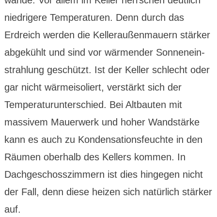
wände. Vor allem im Keller herrschen deut­lich
niedri­gere Tempera­turen. Denn durch das
Erdreich werden die Keller­außen­mauern stärker
abge­kühlt und sind vor wärmen­der Sonnen­ein­
strah­lung geschützt. Ist der Keller schlecht oder
gar nicht wärme­isoliert, ver­stärkt sich der
Tempe­ratur­unter­schied. Bei Alt­bauten mit
massivem Mauer­werk und hoher Wand­stärke
kann es auch zu Konden­sations­feuchte in den
Räumen ober­halb des Kellers kommen. In
Dachge­schoss­zimmern ist dies hingegen nicht
der Fall, denn diese heizen sich natür­lich stärker
auf.