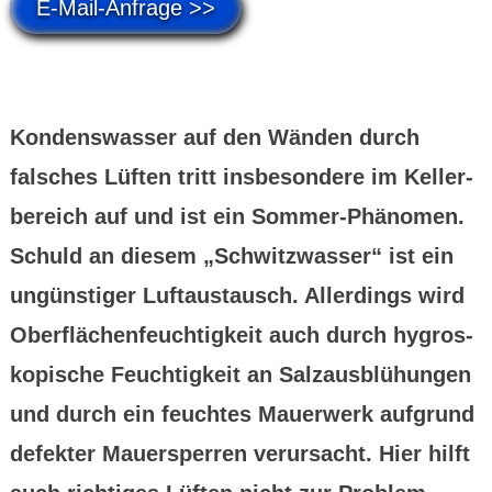
E-Mail-Anfrage >>
Kondens­wasser auf den Wänden durch
falsches Lüften tritt ins­beson­dere im Keller­
bereich auf und ist ein Sommer-Phänomen.
Schuld an diesem „Schwitz­wasser“ ist ein
ungüns­tiger Luft­aus­tausch. Allerdings wird
Oberflächenfeuchtigkeit auch durch hygros­
kopische Feuchtigkeit an Salz­aus­blühungen
und durch ein feuch­tes Mauer­werk auf­grund
defekter Mauersperren verur­sacht. Hier hilft