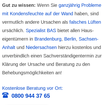
Gut zu wissen:
Wenn Sie
ganz­jährig Probleme
mit Kondens­feuchte auf der Wand
haben, sind
vermut­lich andere Ursachen als
falsches Lüften
ursäch­lich.
Spezia­list BAS
bietet allen Haus­
eigen­tümern in
Branden­burg
,
Berlin
,
Sachsen-
Anhalt
und
Nieder­sachsen
hierzu kosten­los und
unver­bind­lich einen Sach­ver­stän­digen­termin zur
Klärung der Ursache und Bera­tung zu den
Behe­bungs­möglich­keiten an!
Kostenlose Beratung vor Ort:
0800 944 37 65