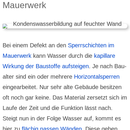
Mauerwerk
Bei einem Defekt an den
Sperr­schichten im
Mauer­werk
kann Wasser durch die
kapil­lare
Wirkung der Bau­stoffe auf­stei­gen
. Je nach Bau­
alter sind ein oder mehrere
Hori­zontal­sperren
einge­arbei­tet. Nur sehr alte Gebäude besitzen
oft noch gar keine. Das Material zersetzt sich im
Laufe der Zeit und die Funk­tion lässt nach.
Steigt nun in der Folge Wasser auf, kommt es
hier zu
flächig nassen Wänden
. Diese geben