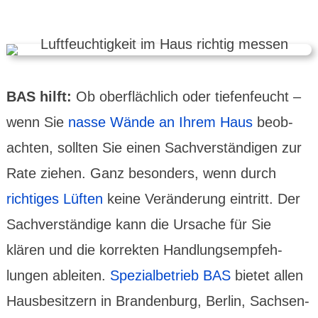
BAS hilft:
Ob ober­fläch­lich oder tiefen­feucht –
wenn Sie
nasse Wände an Ihrem Haus
beob­
achten, sollten Sie einen Sach­ver­stän­digen zur
Rate ziehen. Ganz beson­ders, wenn durch
richtiges Lüften
keine Verän­derung eintritt. Der
Sachver­ständige kann die Ursache für Sie
klären und die korrekten Hand­lungs­empfeh­
lungen ableiten.
Spezial­betrieb BAS
bietet allen
Hausbe­sitzern in Branden­burg, Berlin, Sachsen-