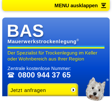
MENU ausklappen
BAS
®
Mauerwerkstrockenlegung
Der Spezialist für Trocken­legung im Keller
oder Wohn­bereich
aus Ihrer Region
Zentrale kosten­lose Nummer:
0800 944 37 65
Jetzt anfragen