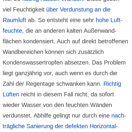
viel Feuch­tig­keit
über Ver­duns­tung an die
Raum­luft
ab. So entsteht eine sehr
hohe Luft­
feuchte
, die an anderen kalten Außen­wand­
flächen kon­den­siert. Auch auf direkt betrof­fenen
Wand­bereichen können sich zusätz­lich
Kondens­wasser­tropfen absetzen. Das Problem
liegt ganz­jährig vor, auch wenn es durch die
Zahl der Regen­tage schwanken kann.
Richtig
Lüften
reicht in diesem Fall nicht, da sofort
wieder Wasser von den feuchten Wänden
verduns­tet. Abhilfe gelingt nur durch eine
nach­
träg­liche Sanie­rung der defek­ten Hori­zontal­