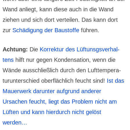
Wand anliegt, kann diese auch in die Wand
ziehen und sich dort verteilen. Das kann dort
zur
Schädi­gung der Bau­stoffe
führen.
Achtung:
Die
Korrek­tur des Lüftunsgs­ver­hal­
tens
hilft nur gegen Konden­sation, wenn die
Wände aus­schließ­lich durch den Luft­tempera­
tur­unter­schied ober­fläch­lich feucht sind!
Ist das
Mauer­werk darunter auf­grund anderer
Ursachen feucht, liegt das Problem nicht am
Lüften und kann hier­durch nicht gelöst
werden…