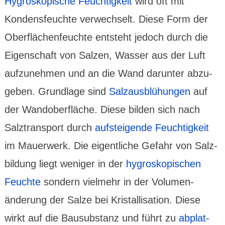
Hygros­kopische Feuch­tig­keit
wird oft mit
Kondens­feuchte ver­wech­selt. Diese Form der
Ober­flächen­feuchte ent­steht jedoch durch die
Eigen­schaft von Salzen, Wasser aus der Luft
aufzu­nehmen und an die Wand darunter abzu­
geben. Grund­lage sind
Salz­aus­blü­hungen
auf
der Wand­ober­fläche. Diese bilden sich nach
Salz­trans­port durch
auf­stei­gende Feuch­tig­keit
im Mauer­werk. Die eigent­liche Gefahr von Salz­
bil­dung liegt weniger in der
hygros­kopischen
Feuchte
sondern viel­mehr in der Volumen­
änderung der Salze bei Kristal­lisation. Diese
wirkt auf die Bausubs­tanz und führt zu
abplat­