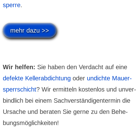
sperre
.
mehr dazu >>
Wir helfen:
Sie haben den Verdacht auf eine
defekte Keller­abdich­tung
oder
undichte Mauer­
sperr­schicht
? Wir ermitteln kosten­los und unver­
bind­lich bei einem Sach­ver­stän­digen­termin die
Ursache und beraten Sie gerne zu den Behe­
bungs­möglich­keiten!