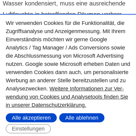
Wasser konden­siert, muss eine ausrei­chende
Luft­feuchte in betref­fenden Räumen vorherr­
Wir ver­wen­den Cookies für die Funktio­na­lität, die
schen. Zur Abhilfe müssen diese entspre­chend
Zugriffs­ana­lyse und Anzei­gen­mes­sung. Mit Ihrem
fachge­recht isoliert oder besei­tigt werden.
Ein­ver­ständ­nis möchten wir gerne Google
Flächig feuchte Wände
sind hingegen unty­pisch
Analytics / Tag Manager / Ads Con­ver­sions sowie
die Abschluss­mes­sung von Micro­soft Adver­tising
für Wärme­brücken und sprechen eher für
nutzen. Google sowie Micro­soft erheben Daten und
defekte Sperr­schichten
.
ver­wen­den Cookies dann auch, um perso­nali­sierte
Wer­bung an ande­rer Stelle bereit­zu­stel­len und zu
Ana­lyse­zwecken.
Wei­tere Infor­matio­nen zur Ver­
wen­dung von Cookies und Ana­lyse­tools fin­den Sie
in unserer Daten­schutz­erklä­rung.
Welche Gefahren werden durch
Konden­sation von Wasser auf den
Alle akzeptieren
Alle ablehnen
Wänden verursacht?
Einstellungen