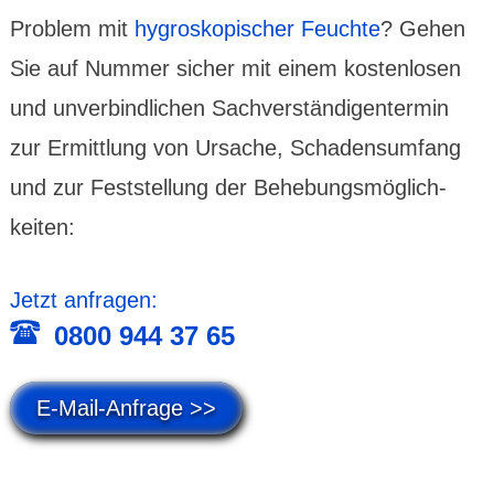
Problem mit
hygros­kopischer Feuchte
? Gehen
Sie auf Nummer sicher mit einem kosten­losen
und unver­bind­lichen Sach­ver­stän­digen­termin
zur Ermittlung von Ursache, Schadens­umfang
und zur Fest­stel­lung der Behe­bungs­möglich­
keiten:
Jetzt anfragen:
0800 944 37 65
E-Mail-Anfrage >>