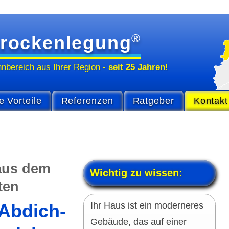
®
rockenlegung
hn­bereich
aus Ihrer Region
-
seit 25 Jahren!
e Vorteile
Referenzen
Ratgeber
Kontakt
 aus dem
Wichtig zu wissen:
ten
Ihr Haus ist ein moder­neres
 Abdich­
Gebäude, das auf einer