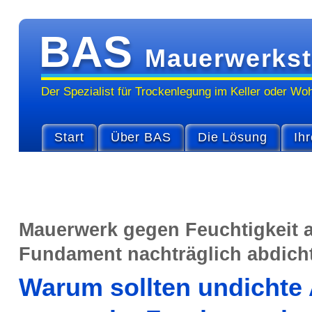
BAS
Mauerwerkst
Der Spezialist für Trocken­legung im Keller oder Wo
Start
Über BAS
Die Lösung
Ihr
Mauer­werk gegen Feuchtigkeit
Fundament nach­träg­lich abdich­
Warum sollten undichte