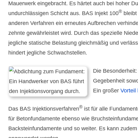
Mauer­werk einge­bracht. Es härtet auch bei hoher Du
®
undurch­lässigen Schicht aus. BAS Injekt 100
bleibt
anderen Verfahren ein erneutes Aufbrechen ver­hinder
zehnte gewähr­leistet wird. Durch das spezielle Nied
jegliche statische Belas­tung gleich­mäßig und verläss
hin­dert jegliche Schwach­stellen.
Die Besonderheit
Gegeben­heit sowo
Ein großer
Vorteil 
®
Das BAS Injek­tions­ver­fahren
ist für alle Funda­ment
für Beton­funda­mente ebenso wie Bruch­stein­funda­men
Back­stein­funda­mente und so weiter. Es kann zude