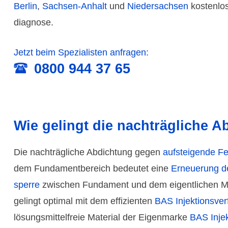
Berlin
,
Sachsen-Anhalt
und
Nieder­sachsen
kostenlos
diagnose.
Jetzt beim Spezialisten anfragen:
0800 944 37 65
Wie gelingt die nachträgliche 
Die nach­träg­liche Abdich­tung gegen
auf­stei­gende Feu
dem Funda­ment­bereich bedeutet eine
Erneue­rung de
sperre
zwischen Funda­ment und dem eigent­lichen M
gelingt optimal mit dem effi­zienten
BAS Injek­tions­ver
lösungs­mittel­freie Material der Eigen­marke
BAS Inje