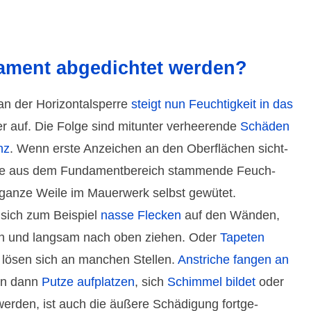
ment abge­dichtet werden?
n der Hori­zontal­sperre
steigt nun Feuch­tig­keit in das
r auf. Die Folge sind mitunter verhee­rende
Schäden
nz
. Wenn erste Anzeichen an den Ober­flächen sicht­
ie aus dem Funda­ment­bereich stam­mende Feuch­
 ganze Weile im Mauer­werk selbst gewütet.
 sich zum Beispiel
nasse Flecken
auf den Wänden,
en und lang­sam nach oben ziehen. Oder
Tapeten
lösen sich an manchen Stellen.
Anstriche fangen an
nn dann
Putze auf­platzen
, sich
Schimmel bildet
oder
werden, ist auch die äußere Schädi­gung fortge­