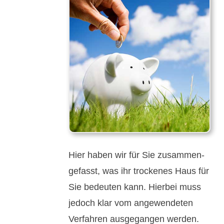
Hier haben wir für Sie zu­sammen­
ge­fasst, was ihr trock­enes Haus für
Sie be­deu­ten kann. Hier­bei muss
jedoch klar vom an­ge­wende­ten
Ver­fah­ren aus­ge­gan­gen werden.