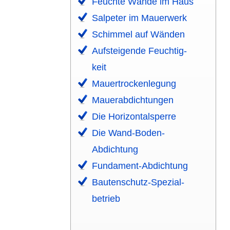
Feuchte Wände im Haus
Salpeter im Mauerwerk
Schimmel auf Wänden
Aufstei­gende Feuchtig­
keit
Mauer­trocken­legung
Mauer­abdich­tungen
Die Horizontal­sperre
Die Wand-Boden-
Abdichtung
Fundament-Abdichtung
Bauten­schutz-Spezial­
betrieb