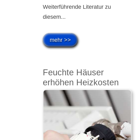
Weiter­füh­rende Lite­ratur zu
diesem...
mehr >>
Feuchte Häuser
erhöhen Heiz­kosten