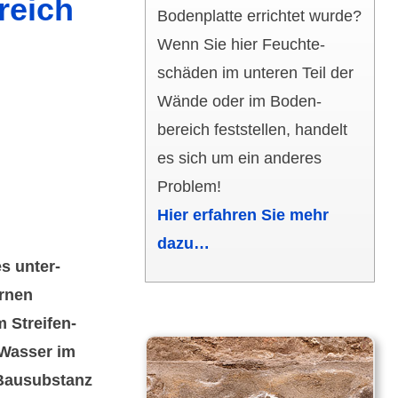
reich
Boden­platte errichtet wurde?
Wenn Sie hier Feuchte­
schäden im unteren Teil der
Wände oder im Boden­
bereich fest­stellen, handelt
es sich um ein anderes
Problem!
Hier erfahren Sie mehr
dazu…
s unter­
rnen
 Streifen­
 Wasser im
Bau­subs­tanz