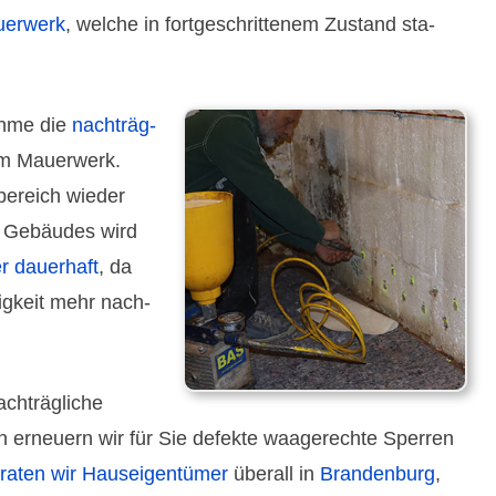
uer­werk
, welche in fortge­schrit­tenem Zustand sta­
nahme die
nach­träg­
m Mauer­werk.
­bereich wieder
es Gebäudes wird
r dauer­haft
, da
ig­keit mehr nach­
ch­träg­liche
n erneuern wir für Sie defekte waage­rechte Sperren
raten wir Haus­eigen­tümer
überall in
Branden­burg
,