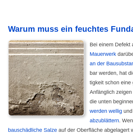
Warum muss ein feuchtes Funda
Bei einem Defekt a
Mauer­werk
darübe
an der Bau­subs­ta
bar werden, hat d
tigkeit schon eine
Anfänglich zeigen
die unten begin­n
werden wellig
und 
abzu­blät­tern
. We
bau­schäd­liche Salze
auf der Ober­fläche abge­lagert 