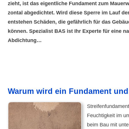
zieht, ist das eigent­liche Funda­ment zum Mauer­w
zontal abge­dichtet. Wird diese Sperre im Lauf der
ent­stehen Schäden, die gefähr­lich für das Gebä
können. Spezialist BAS ist Ihr Experte für eine nac
Abdich­tung…
Warum wird ein Fundament und
Streifen­funda­me
Feuch­tig­keit im 
beim Bau mit unter