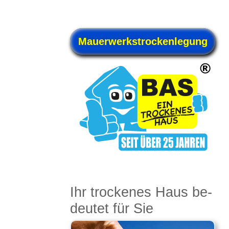
Mauerwerks­trockenlegung
Ihr trocke­nes Haus be­
deu­tet für Sie