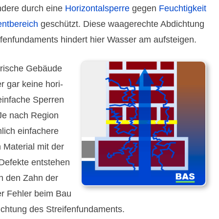
ondere durch eine
Hori­zontal­sperre
gegen
Feuch­tig­keit
nt­bereich
geschützt. Diese waage­rechte Abdich­tung
ifen­funda­ments hindert hier Wasser am aufsteigen.
o­rische Gebäude
 gar keine hori­
einfache Sperren
 Je nach Region
­lich einfachere
Material mit der
Defekte ent­stehen
rch den Zahn der
er Fehler beim Bau
ch­tung des Streifen­funda­ments.