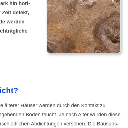
erk hin hori­
 Zeit defekt,
ude werden
h­träg­liche
icht?
nte älterer Häuser werden durch den Kontakt zu
umge­benden Boden feucht. Je nach Alter wurden diese
­schied­lichen Abdich­tungen versehen. Die Bau­subs­