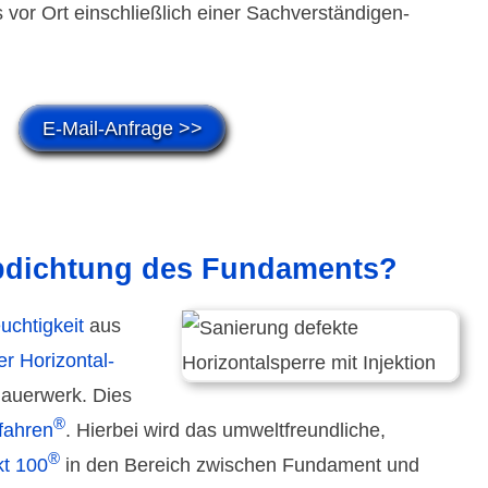
 vor Ort einschließlich einer Sachver­ständigen­
E-Mail-Anfrage >>
Abdichtung des Fundaments?
ch­tig­keit
aus
r Hori­zontal­
auer­werk. Dies
®
­fahren
. Hierbei wird das umwelt­freund­liche,
®
kt 100
in den Bereich zwischen Funda­ment und