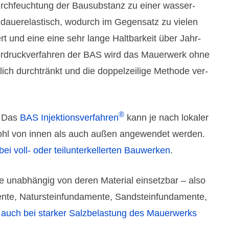
rch­feuch­tung der Bau­subs­tanz zu einer wasser­
 dauer­elas­tisch, wodurch im Gegen­satz zu vielen
t und eine eine sehr lange Halt­barkeit über Jahr­
er­druck­ver­fahren der BAS wird das Mauer­werk ohne
­lich durch­tränkt und die doppel­zeilige Methode ver­
®
: Das
BAS Injek­tions­ver­fahren
kann je nach lokaler
hl von innen als auch außen ange­wendet werden.
bei voll- oder teil­unter­keller­ten Bau­werken
.
e unab­hängig von deren Material ein­setz­bar – also
te, Natur­stein­funda­mente, Sand­stein­funda­mente,
m
auch bei starker Salz­belastung des Mauer­werks