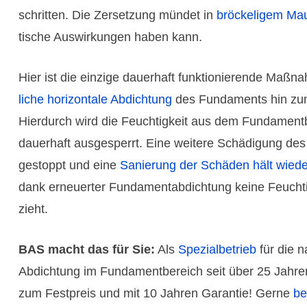
schritten. Die Zers­etzung mündet in
bröcke­ligem Ma
tische Auswir­kungen haben kann.
Hier ist die einzige dauer­haft funktio­nierende Maß­
liche hori­zon­tale Abdich­tung
des Funda­ments hin zu
Hier­durch wird die Feuch­tig­keit aus dem Funda­ment
dauer­haft ausge­sperrt. Eine weitere Schädi­gung d
gestoppt und eine
Sanie­rung der Schäden hält wiede
dank erneuer­ter Funda­ment­abdich­tung keine Feuch­t
zieht.
BAS macht das für Sie:
Als
Spezial­betrieb
für die na
Abdich­tung im Funda­ment­bereich seit über 25 Jahre
zum Fest­preis und mit 10 Jahren Garantie! Gerne
be