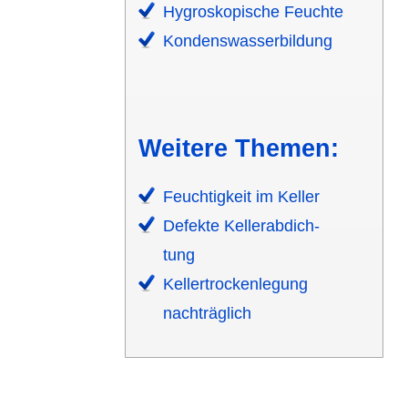
Hygros­kopische Feuchte
Kondens­wasser­bildung
Weitere Themen:
Feuchtigkeit im Keller
Defekte Keller­abdich­
tung
Keller­trocken­legung
nachträg­lich