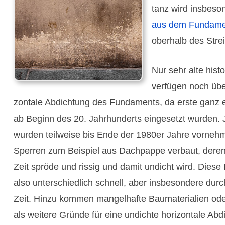
tanz wird insbe­s
aus dem Funda­me
ober­halb des Stre
Nur sehr alte hist
verfügen noch über
zontale Abdich­tung des Funda­ments, da erste ganz 
ab Beginn des 20. Jahr­hun­derts einges­etzt wurden.
wurden teil­weise bis Ende der 1980er Jahre vor­nehm
Sperren zum Beispiel aus Dach­pappe verbaut, deren 
Zeit spröde und rissig und damit undicht wird. Diese 
also unter­schied­lich schnell, aber insbe­sondere du
Zeit. Hinzu kommen mangel­hafte Bau­materia­lien od
als weitere Gründe für eine undichte hori­zontale Abdi