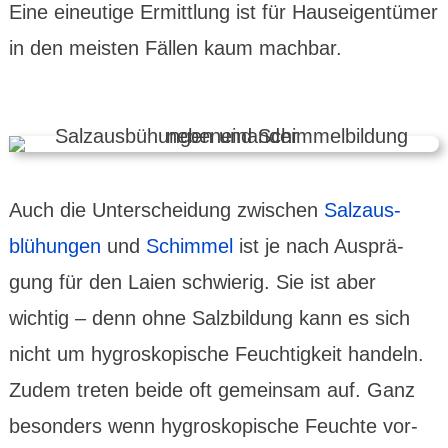
Eine eineu­tige Ermitt­lung ist für Haus­eigen­tümer
in den meisten Fällen kaum machbar.
Auch die Unter­schei­dung zwischen
Salz­aus­
blühungen
und
Schimmel
ist je nach Ausprä­
gung für den Laien schwierig. Sie ist aber
wichtig – denn ohne Salz­bil­dung kann es sich
nicht um hygros­kopische Feuch­tig­keit handeln.
Zudem treten beide oft gemein­sam auf. Ganz
besonders wenn hygros­kopische Feuchte vor­