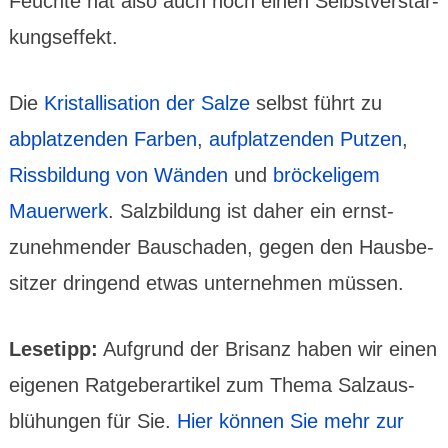
Feuchte hat also auch noch einen Selbst­ver­stär­
kungs­effekt.
Die
Kristal­lisation der Salze
selbst führt zu
abplat­zenden Farben
,
aufplat­zenden Putzen
,
Riss­bil­dung von Wänden
und
bröcke­ligem
Mauer­werk
. Salz­bild­ung ist daher ein ernst­
zuneh­mender Bau­schaden, gegen den Hausbe­
sitzer dringend etwas unter­nehmen müssen.
Lesetipp:
Aufgrund der Brisanz haben wir einen
eigenen Ratgeber­artikel zum Thema Salz­aus­
blü­hungen für Sie.
Hier können Sie mehr zur