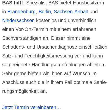
BAS hilft:
Spezia­list BAS bietet Hausbe­sit­zern
in
Brandenburg
,
Berlin
,
Sachsen-Anhalt
und
Nieder­sachsen
kosten­los und unver­bind­lich
einen Vor-Ort-Termin mit einem erfah­renen
Sach­ver­stän­digen an. Dieser nimmt eine
Schadens- und Ursachen­diagnose einschließ­lich
Salz- und Feuch­tig­keits­messung vor und kann
so geeignete Hand­lungs­empfeh­lungen ableiten.
Sehr gerne bieten wir Ihnen auf Wunsch im
Anschluss auch die in ihrem Fall optimale Sanie­
rungs­mög­lich­keit an.
Jetzt Termin vereinbaren…