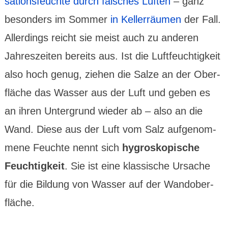
sations­feuchte durch falsches Lüften
– ganz
besonders im Sommer
in Keller­räumen
der Fall.
Allerdings reicht sie meist auch zu anderen
Jahres­zeiten bereits aus. Ist die Luft­feuch­tig­keit
also hoch genug, ziehen die Salze an der Ober­
fläche das Wasser aus der Luft und geben es
an ihren Unter­grund wieder ab – also an die
Wand. Diese aus der Luft vom Salz aufge­nom­
mene Feuchte nennt sich
hygros­kopische
Feuch­tig­keit
. Sie ist eine klassi­sche Ursache
für die Bildung von Wasser auf der Wand­ober­
fläche.