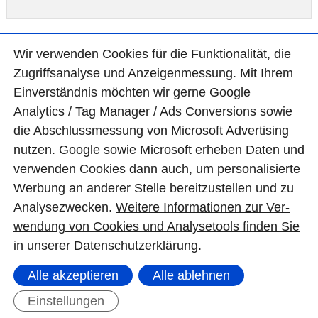
Wir ver­wen­den Cookies für die Funktio­na­lität, die
Telefon
*
(tagsüber)
Zugriffs­ana­lyse und Anzei­gen­mes­sung. Mit Ihrem
Ein­ver­ständ­nis möchten wir gerne Google
Analytics / Tag Manager / Ads Con­ver­sions sowie
die Abschluss­mes­sung von Micro­soft Adver­tising
E-Mail
nutzen. Google sowie Micro­soft erheben Daten und
ver­wen­den Cookies dann auch, um perso­nali­sierte
Wer­bung an ande­rer Stelle bereit­zu­stel­len und zu
Ana­lyse­zwecken.
Wei­tere Infor­matio­nen zur Ver­
wen­dung von Cookies und Ana­lyse­tools fin­den Sie
Ihre Nachricht
in unserer Daten­schutz­erklä­rung.
Alle akzeptieren
Alle ablehnen
Einstellungen