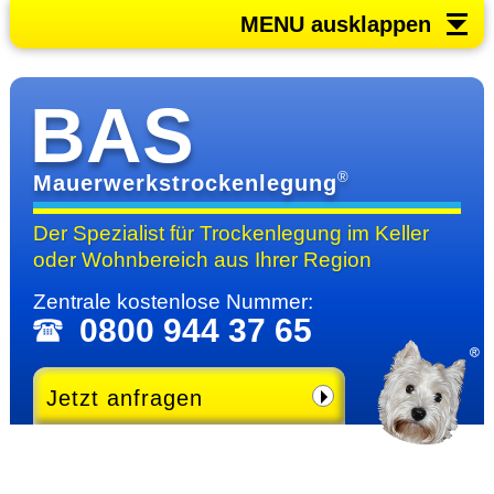
MENU ausklappen
BAS
®
Mauerwerkstrockenlegung
Der Spezialist für Trocken­legung im Keller
oder Wohn­bereich
aus Ihrer Region
Zentrale kosten­lose Nummer:
0800 944 37 65
Jetzt anfragen