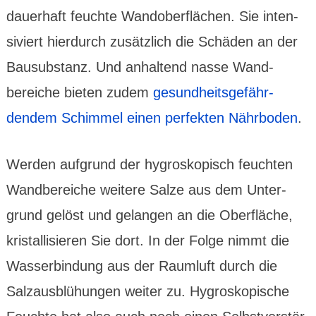
dauer­haft feuchte Wand­ober­flächen. Sie inten­
siviert hier­durch zusätz­lich die Schäden an der
Bausubs­tanz. Und anhal­tend nasse Wand­
bereiche bieten zudem
gesund­heits­gefähr­
dendem Schimmel einen perfek­ten Nähr­boden
.
Werden aufgrund der hygros­kopisch feuchten
Wandbe­reiche weitere Salze aus dem Unter­
grund gelöst und gelangen an die Ober­fläche,
kristal­lisieren Sie dort. In der Folge nimmt die
Wasser­bindung aus der Raum­luft durch die
Salzaus­blü­hungen weiter zu. Hygros­kopische