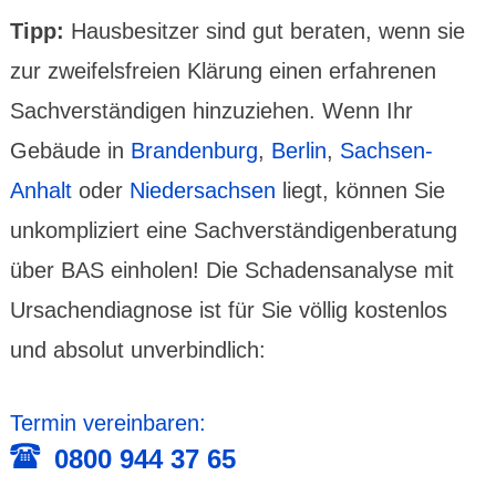
Tipp:
Hausbe­sitzer sind gut beraten, wenn sie
zur zweifels­freien Klärung einen erfah­renen
Sach­ver­stän­digen hinzu­ziehen. Wenn Ihr
Gebäude in
Brandenburg
,
Berlin
,
Sachsen-
Anhalt
oder
Nieder­sachsen
liegt, können Sie
unkom­pli­ziert eine Sach­verstän­digen­bera­tung
über BAS einholen! Die Schadens­analyse mit
Ursachen­diagnose ist für Sie völlig kosten­los
und absolut unver­bind­lich:
Termin verein­baren:
0800 944 37 65