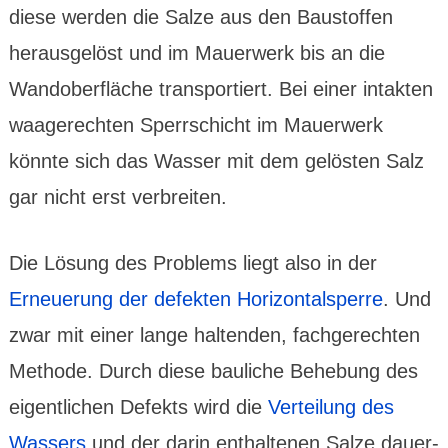
diese werden die Salze aus den Bau­stof­fen
heraus­gelöst und im Mauer­werk bis an die
Wand­ober­fläche trans­por­tiert. Bei einer intakten
waage­rechten Sperr­schicht im Mauer­werk
könnte sich das Wasser mit dem gelös­ten Salz
gar nicht erst verbreiten.
Die Lösung des Problems liegt also in der
Erneue­rung der defek­ten Hori­zontal­sperre
. Und
zwar mit einer lange hal­ten­den, fachge­rechten
Methode. Durch diese bauliche Behe­bung des
eigent­lichen Defekts wird die
Vertei­lung des
Wassers
und der darin enthal­tenen Salze dauer­