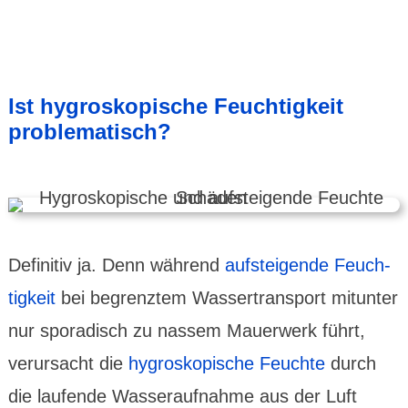
Ist hygros­kopische Feuch­tigkeit
proble­matisch?
Definitiv ja. Denn während
auf­stei­gende Feuch­
tig­keit
bei begrenz­tem Wasser­trans­port mitunter
nur spora­disch zu nassem Mauer­werk führt,
verur­sacht die
hygros­kopische Feuchte
durch
die laufende Wasser­auf­nahme aus der Luft