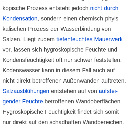
kopische Prozess entsteht jedoch
nicht durch
Konden­sation
, sondern einen chemisch-phyis­
kali­schen Prozess der Wasser­bindung von
Salzen. Liegt zudem
tiefen­feuchtes Mauer­werk
vor, lassen sich hygros­kopische Feuchte und
Kondens­feuch­tig­keit oft nur schwer fest­stellen.
Kodens­wasser kann in diesem Fall auch auf
nicht direkt betrof­fenen Außen­wänden auf­treten.
Salz­aus­blühungen
ent­stehen auf von
aufstei­
gender Feuchte
betrof­fenen Wand­ober­flächen.
Hygros­kopische Feuchtig­keit findet sich somit
nur direkt auf den schad­haften Wand­berei­chen.