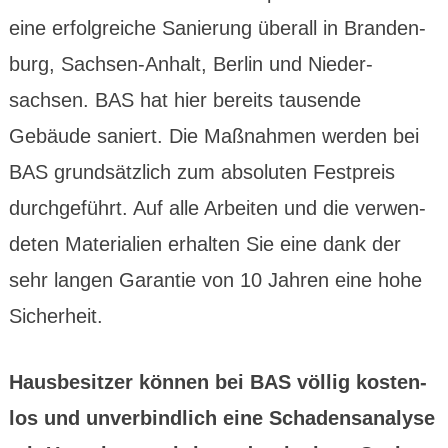
eine erfolg­reiche Sanie­rung überall in Bran­den­
burg, Sachsen-Anhalt, Berlin und Nieder­
sachsen. BAS hat hier bereits tau­sen­de
Gebäude sanier­t. Die Maßnahmen werden bei
BAS grund­sätz­lich zum abso­luten Fest­preis
durch­geführt. Auf alle Arbeiten und die verwen­
deten Materia­lien erhalten Sie eine dank der
sehr langen Garantie von 10 Jahren eine hohe
Sicher­heit.
Hausbe­sitzer können bei BAS völlig kosten­
los und unver­bind­lich eine Schadens­analyse