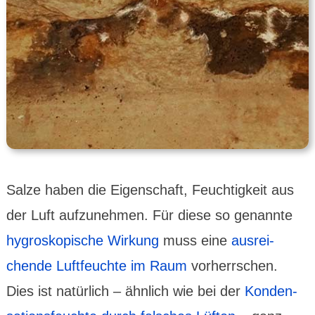
Salze haben die Eigen­schaft, Feuch­tig­keit aus
der Luft aufzu­nehmen. Für diese so genannte
hygros­kopische Wir­kung
muss eine
aus­rei­
chende Luft­feuchte im Raum
vor­herr­schen.
Dies ist natür­lich – ähn­lich wie bei der
Konden­