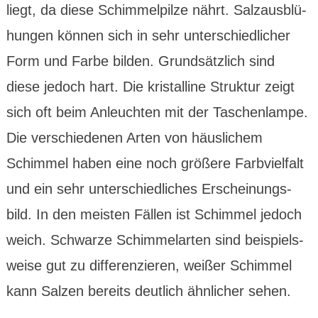
liegt, da diese Schimmel­pilze nährt. Salzaus­blü­
hungen können sich in sehr unter­schied­licher
Form und Farbe bilden. Grund­sätz­lich sind
diese jedoch hart. Die kristal­line Struktur zeigt
sich oft beim Anleuch­ten mit der Taschen­lampe.
Die verschie­denen Arten von häus­lichem
Schimmel haben eine noch größere Farb­viel­falt
und ein sehr unter­schied­liches Erschei­nungs­
bild. In den meisten Fällen ist Schimmel jedoch
weich. Schwarze Schimmel­arten sind bei­spiels­
weise gut zu diffe­ren­zieren, weißer Schimmel
kann Salzen bereits deut­lich ähn­licher sehen.