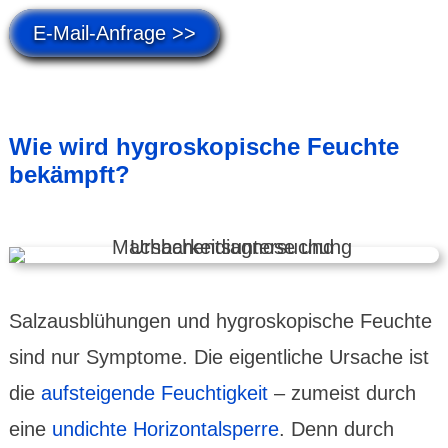
E-Mail-Anfrage >>
Wie wird hygros­kopische Feuchte
bekämpft?
Salzaus­blü­hungen und hygros­kopische Feuchte
sind nur Symptome. Die eigent­liche Ursache ist
die
auf­stei­gende Feuch­tig­keit
– zumeist durch
eine
undichte Hori­zontal­sperre
. Denn durch