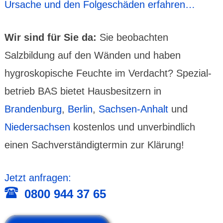
Ursache und den Folge­schäden erfahren…
Wir sind für Sie da:
Sie beobachten
Salzbildung auf den Wänden und haben
hygroskopische Feuchte im Verdacht? Spezial­
betrieb BAS bietet Hausbe­sit­zern in
Brandenburg
,
Berlin
,
Sachsen-Anhalt
und
Nieder­sachsen
kosten­los und unver­bind­lich
einen Sach­ver­stän­dig­termin zur Klärung!
Jetzt anfragen:
0800 944 37 65