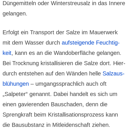
Dünge­mitteln oder Winter­streu­salz in das Innere
gelangen.
Erfolgt ein Trans­port der Salze im Mauer­werk
mit dem Wasser durch
auf­stei­gende Feuch­tig­
keit
, kann es an die Wand­ober­fläche gelangen.
Bei Trock­nung kristal­lisie­ren die Salze dort. Hier­
durch ent­stehen auf den Wänden helle
Salz­aus­
blühungen
– umgangs­sprach­lich auch oft
„Salpeter“ genannt. Dabei handelt es sich um
einen gavierenden Bau­schaden, denn die
Spreng­kraft beim Kristal­lisa­tions­prozess kann
die Bausubs­tanz in Mit­leiden­schaft ziehen.