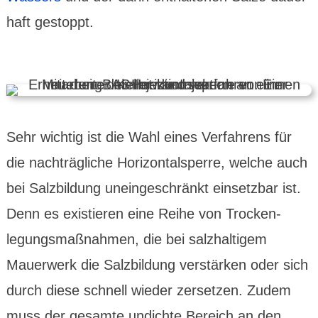
haft gestoppt.
Sehr wichtig ist die Wahl eines Verfahrens für
die nach­träg­liche Hori­zontal­sperre, welche auch
bei Salz­bildung uneinge­schränkt ein­setz­bar ist.
Denn es exis­tieren eine Reihe von Trocken­
legungs­maß­nahmen, die bei salz­hal­tigem
Mauer­werk die Salz­bil­dung ver­stärken oder sich
durch diese schnell wieder zer­setzen. Zudem
muss der gesamte undichte Bereich an den