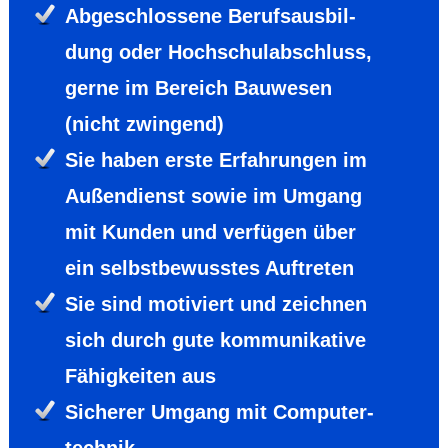
Abge­schlos­sene Berufs­aus­bil­
dung oder Hoch­schul­abschluss,
gerne im Bereich Bauwesen
(nicht zwin­gend)
Sie haben erste Erfah­rungen im
Außen­dienst sowie im Umgang
mit Kunden und ver­fügen über
ein selbst­bewusstes Auf­treten
Sie sind moti­viert und zeichnen
sich durch gute kommuni­kative
Fähig­keiten aus
Sicherer Umgang mit Computer­
technik