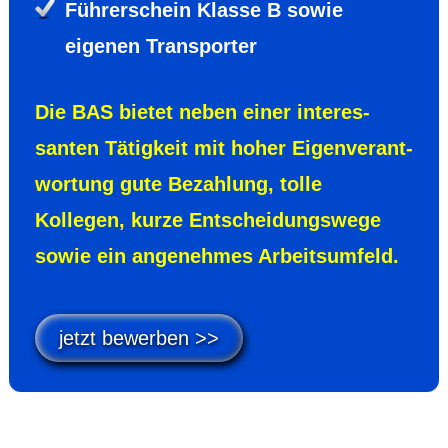
Führer­schein Klasse B sowie
eigenen Trans­porter
Die BAS bietet neben einer interes­
santen Tätig­keit mit hoher Eigen­verant­
wortung gute Bezah­lung, tolle
Kollegen, kurze Entschei­dungs­wege
sowie ein ange­nehmes Arbeits­umfeld.
jetzt bewerben >>