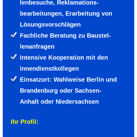
len­besuche, Reklama­tions­
bearbei­tungen, Erarbei­tung von
Lösungs­vor­schlägen
Fachliche Bera­tung zu Baustel­
lenan­fragen
Intensive Koope­ration mit den
Innen­dienst­kollegen
Einsatz­ort: Wahlweise Berlin und
Branden­burg oder Sachsen-
Anhalt oder Nieder­sachsen
Ihr Profil: