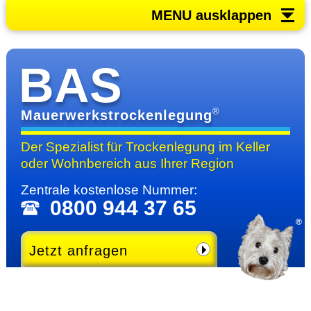
MENU ausklappen
BAS
®
Mauerwerkstrockenlegung
Der Spezialist für Trocken­legung im Keller
oder Wohn­bereich
aus Ihrer Region
Zentrale kosten­lose Nummer:
0800 944 37 65
Jetzt anfragen