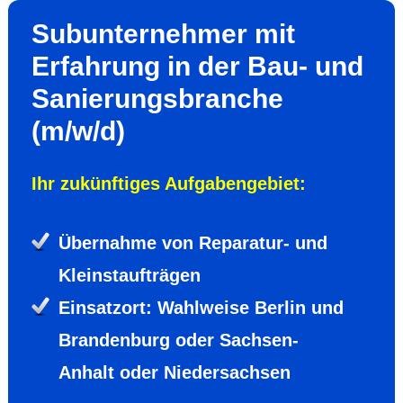
Subunter­nehmer mit
Erfah­rung in der Bau- und
Sanierungs­branche
(m/w/d)
Ihr zukünf­tiges Aufgaben­gebiet:
Über­nahme von Repara­tur- und
Kleinst­auf­trägen
Einsatz­ort: Wahlweise Berlin und
Branden­burg oder Sachsen-
Anhalt oder Nieder­sachsen