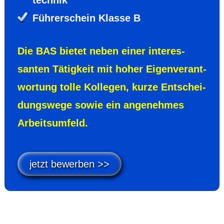
Führer­schein Klasse B
Die BAS bietet neben einer interes­
santen Tätig­keit mit hoher Eigen­verant­
wortung tolle Kollegen, kurze Entschei­
dungs­wege sowie ein ange­nehmes
Arbeits­umfeld.
jetzt bewerben >>