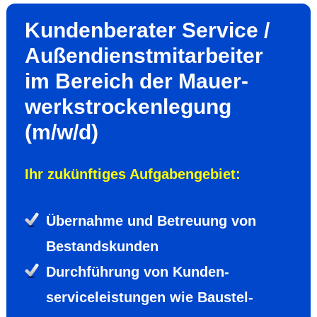
Kunden­berater Service /
Außen­dienst­mitar­beiter
im Bereich der Mauer­
werks­trocken­legung
(m/w/d)
Ihr zukünf­tiges Aufgaben­gebiet:
Über­nahme und Betreu­ung von
Bestands­kunden
Durch­füh­rung von Kunden­
service­leis­tungen wie Baustel­