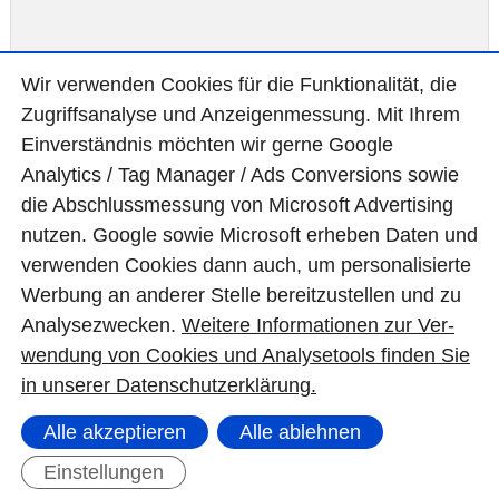
Wir ver­wen­den Cookies für die Funktio­na­lität, die
Zugriffs­ana­lyse und Anzei­gen­mes­sung. Mit Ihrem
Ein­ver­ständ­nis möchten wir gerne Google
Analytics / Tag Manager / Ads Con­ver­sions sowie
die Abschluss­mes­sung von Micro­soft Adver­tising
Nach der Daten­schutz-Grund­verord­nung
nutzen. Google sowie Micro­soft erheben Daten und
(DSGVO) bitten wir um Ihre Zustim­mung
*
:
ver­wen­den Cookies dann auch, um perso­nali­sierte
Wer­bung an ande­rer Stelle bereit­zu­stel­len und zu
Ich habe die
Daten­schutz­erklä­rung
zur
Ana­lyse­zwecken.
Wei­tere Infor­matio­nen zur Ver­
Kenntnis genommen. Ich stimme zu, dass
wen­dung von Cookies und Ana­lyse­tools fin­den Sie
in unserer Daten­schutz­erklä­rung.
meine Angaben zur Kontaktaufnahme und
für Rückfragen dauerhaft gespeichert
Alle akzeptieren
Alle ablehnen
werden.
Einstellungen