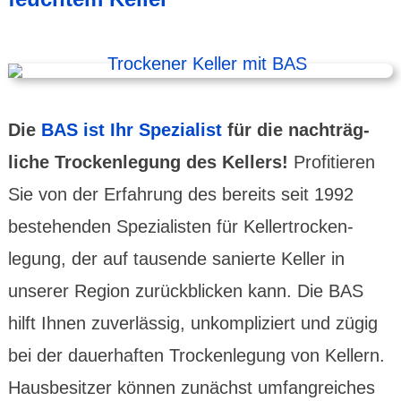
Die
BAS ist Ihr Spezialist
für die nach­träg­
liche Trocken­legung des Kellers!
Profi­tieren
Sie von der Erfah­rung des bereits seit 1992
beste­henden Spezia­listen für Keller­trocken­
legung, der auf tausende sanierte Keller in
unserer Region zurück­blicken kann. Die BAS
hilft Ihnen zuver­lässig, unkomp­liziert und zügig
bei der dauer­haften Trocken­legung von Kellern.
Hausbe­sitzer können zunächst umfang­reiches