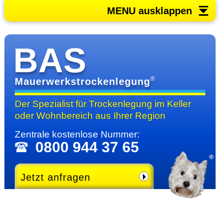
MENU ausklappen
BAS
®
Mauerwerkstrockenlegung
Der Spezialist für Trocken­legung im Keller
oder Wohn­bereich
aus Ihrer Region
Zentrale kosten­lose Nummer:
0800 944 37 65
Jetzt anfragen