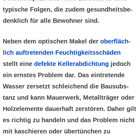
typische Folgen, die zudem gesund­heitsbe­
denklich für alle Bewohner sind.
Neben dem optischen Makel der
ober­fläch­
lich auftre­tenden Feuchtig­keits­schäden
stellt eine
defekte Keller­abdichtung
jedoch
ein ernstes Problem dar. Das eintre­tende
Wasser zersetzt schlei­chend die Bausubs­
tanz und kann Mauer­werk, Metall­träger oder
Holzele­mente dauer­haft zerstören. Daher gilt
es richtig zu handeln und das Problem nicht
mit kaschieren oder über­tünchen zu