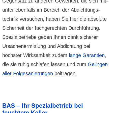
Gegen­satz zu anderen Gewerken, die sich mit­
unter eben­falls im Bereich der Abdichtungs­
technik versuchen, haben Sie hier die absolute
Sicher­heit der fachge­rechten Durch­führung.
Spezial­betriebe geben Ihnen dank sicherer
Ursachen­ermitt­lung und Abdich­tung bei
höchster Wirksam­keit zudem
lange Garan­tien
,
die sie ruhig schlafen lassen und zum
Gelingen
aller Folge­sanie­rungen
bei­tragen.
BAS – Ihr Spezial­betrieb bei
feuchtem Keller