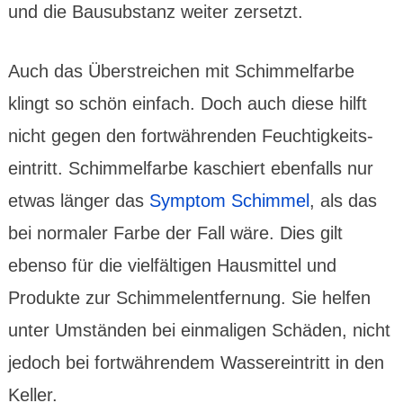
und die Bausubs­tanz weiter zersetzt.
Auch das Über­strei­chen mit Schimmel­­farbe
klingt so schön einfach. Doch auch diese hilft
nicht gegen den fort­wäh­renden Feuchtig­keits­
eintritt. Schimmel­farbe kaschiert eben­falls nur
etwas länger das
Symp­tom Schimmel
, als das
bei normaler Farbe der Fall wäre. Dies gilt
ebenso für die viel­fäl­tigen Haus­mittel und
Produkte zur Schimmel­ent­fernung. Sie helfen
unter Umständen bei einmaligen Schäden, nicht
jedoch bei fort­währen­dem Wasser­ein­tritt in den
Keller.