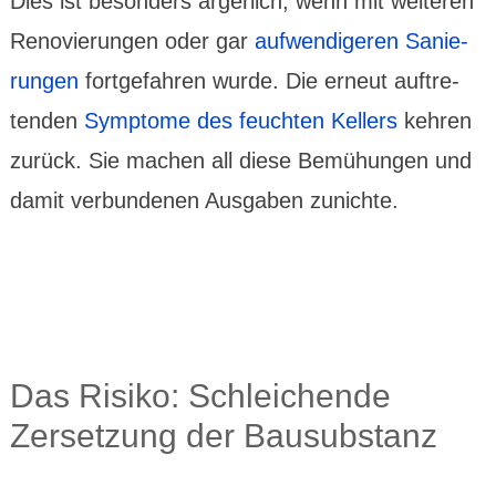
Dies ist beson­ders ärgerlich, wenn mit weiteren
Reno­vie­rungen oder gar
auf­wendi­geren Sanie­
rungen
fort­gefahren wurde. Die erneut auftre­
tenden
Symptome des feuchten Kellers
kehren
zurück. Sie machen all diese Bemü­hungen und
damit verbun­denen Ausgaben zunichte.
Das Risiko: Schlei­chende
Zerset­zung der Bausubs­tanz