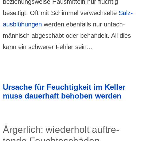
bezie­hungs­weise Haus­mitteln nur flüchtig
beseitigt. Oft mit Schimmel verwechselte
Salz­
aus­blü­hungen
werden ebenfalls nur unfach­
männisch abge­schabt oder behan­delt. All dies
kann ein schwerer Fehler sein…
Ursache für Feuchtig­keit im Keller
muss dauerhaft behoben werden
Ärgerlich: wieder­holt auftre­
tende Feuchte­schäden