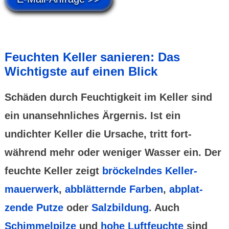
Feuchten Keller sanieren: Das
Wichtigste auf einen Blick
Schäden durch Feuchtigkeit im Keller sind
ein unan­sehn­liches Ärgernis. Ist ein
undichter Keller die Ursache, tritt fort­
während mehr oder weniger Wasser ein. Der
feuchte Keller zeigt
bröckelndes Keller­
mauer­werk
,
abblät­ternde Farben
,
abplat­
zende Putze
oder
Salz­bildung
. Auch
Schimmel­pilze
und
hohe Luft­feuchte
sind