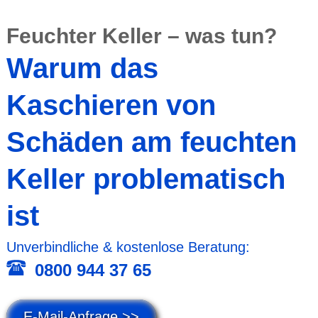
Feuchter Keller – was tun?
Warum das
Kaschieren von
Schäden am feuchten
Keller proble­matisch
ist
Unver­bind­liche & kosten­lose Beratung:
0800 944 37 65
E-Mail-Anfrage >>