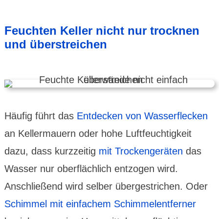
Feuchten Keller nicht nur trocknen
und über­strei­chen
Häufig führt das
Ent­decken von Wasser­flecken
an Keller­mauern oder hohe Luft­feuchtig­keit
dazu, dass kurz­zeitig
mit Trocken­geräten
das
Wasser nur ober­fläch­lich entzogen wird.
Anschließend wird selber über­gestri­chen. Oder
Schimmel mit einfachem Schimmel­ent­ferner