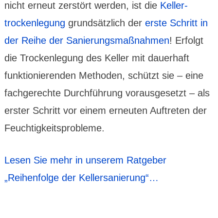
nicht erneut zerstört werden, ist die
Keller­
trocken­legung
grund­sätz­lich der
erste Schritt in
der Reihe der Sanierungs­maßnahmen
! Erfolgt
die Trocken­legung des Keller mit dauer­haft
funk­tionie­renden Methoden, schützt sie – eine
fachge­rechte Durch­führung voraus­gesetzt – als
erster Schritt vor einem erneuten Auf­treten der
Feuchtig­keits­probleme.
Lesen Sie mehr in unserem Ratgeber
„Reihenfolge der Kellersanierung“…