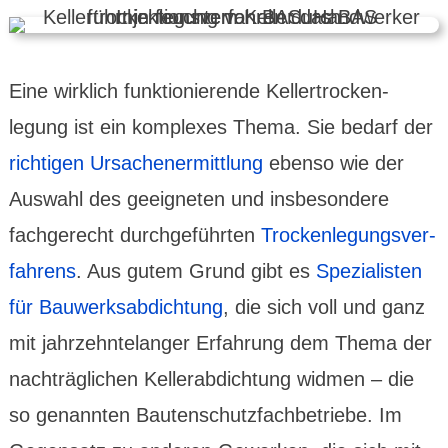
Eine wirklich funk­tionie­rende Keller­trocken­
legung ist ein komplexes Thema. Sie bedarf der
richtigen Ursachen­ermitt­lung
ebenso wie der
Auswahl des geeig­neten und insbe­sondere
fachge­recht durchge­führten
Trocken­legungs­ver­
fahrens
. Aus gutem Grund gibt es
Spezia­listen
für Bauwerks­abdich­tung
, die sich voll und ganz
mit jahr­zehnte­langer Erfah­rung dem Thema der
nach­träg­lichen Keller­abdich­tung widmen – die
so genannten Bauten­schutz­fachbe­triebe. Im