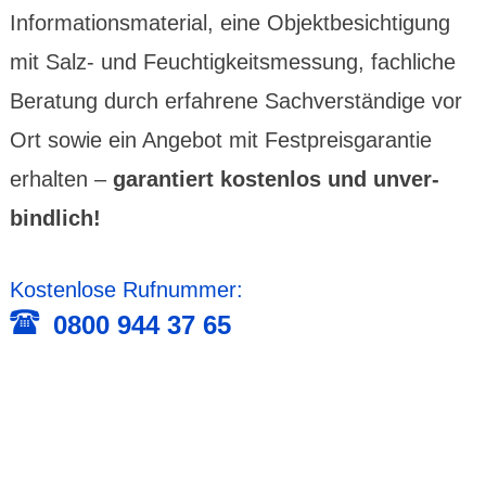
Informations­material, eine Objekt­besich­tigung
mit Salz- und Feuchtig­keits­messung, fachliche
Beratung durch erfah­rene Sach­ver­stän­dige vor
Ort sowie ein Angebot mit Fest­preis­garantie
erhalten –
garan­tiert kosten­los und unver­
bind­lich!
Kostenlose Rufnummer:
0800 944 37 65