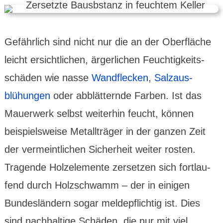
Gefähr­lich sind nicht nur die an der Oberfläche
leicht ersicht­lichen, ärger­lichen Feuchtig­keits­
schäden wie nasse
Wand­flecken
,
Salzaus­
blühungen
oder abblät­ternde Farben. Ist das
Mauer­werk selbst weiter­hin feucht, können
beispiels­weise Metall­träger in der ganzen Zeit
der vermeint­lichen Sicher­heit weiter rosten.
Tragende Holz­ele­mente zersetzen sich fort­lau­
fend durch Holz­schwamm – der in einigen
Bundes­ländern sogar melde­pflich­tig ist. Dies
sind nach­haltige Schäden, die nur mit viel