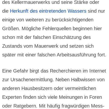
des Keller­mauer­werks und seine Stärke oder
die
Herkunft des eintre­tenden Wassers
sind nur
einige von weiteren zu berück­sichti­genden
Größen. Mögliche Fehler­quellen beginnen hier
schon mit der falschen Einschät­zung des
Zustands vom Mauer­werk und setzen sich
später mit einer falschen Arbeits­aus­führung fort.
Eine Gefahr birgt das Recher­chieren im Internet
zur Ursachen­ermittlung. Neben Halb­wissen von
anderen Hausbe­sitzern oder vermeint­lichen
Experten finden sich viele Meinungen in Foren
oder Ratge­bern. Mit häufig frag­würdigen Mess­