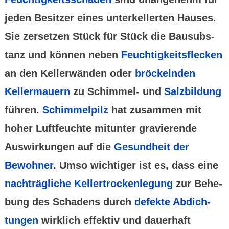
jeden Besitzer eines unter­keller­ten Hauses.
Sie zersetzen Stück für Stück die Bausubs­
tanz und können neben
Feuchtig­keits­flecken
an den Keller­wänden oder
bröckelnden
Keller­mauern
zu Schimmel- und
Salzbildung
führen.
Schimmel­pilz
hat zusammen mit
hoher Luft­feuchte mitunter gravie­rende
Auswir­kungen auf die
Gesund­heit der
Bewohner
. Umso wichtiger ist es, dass eine
nach­trägliche Keller­trocken­legung
zur Behe­
bung des Schadens durch
defekte Abdich­
tungen
wirklich effektiv und dauer­haft