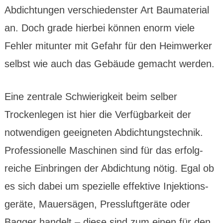
Abdich­tungen verschie­denster Art Bau­material
an. Doch grade hierbei können enorm viele
Fehler mitunter mit Gefahr für den Heim­werker
selbst wie auch das Gebäude gemacht werden.
Eine zentrale Schwierig­keit beim selber
Trocken­legen ist hier die Verfüg­barkeit der
notwen­digen geeigneten Abdichtungs­technik.
Profes­sionelle Maschinen sind für das erfolg­
reiche Ein­bringen der Abdichtung nötig. Egal ob
es sich dabei um spezielle effektive Injektions­
geräte, Mauer­sägen, Press­luftgeräte oder
Bagger handelt – diese sind zum einen für den