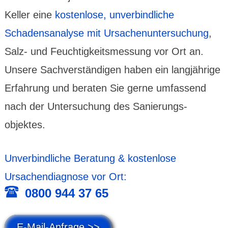
Keller eine
kosten­lose, unver­bind­liche
Schadens­analyse mit Ursachen­unter­suchung
,
Salz- und Feuchtig­keits­messung vor Ort an.
Unsere Sachver­ständigen haben ein lang­jährige
Erfah­rung und beraten Sie gerne umfassend
nach der Unter­suchung des Sanierungs­
objektes.
Unver­bind­liche Beratung & kosten­lose
Ursachen­diagnose vor Ort:
0800 944 37 65
E-Mail-Anfrage >>