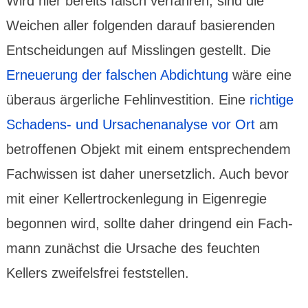
Wird hier bereits falsch verfahren, sind die
Weichen aller folgenden darauf basie­renden
Entschei­dungen auf Miss­lingen gestellt. Die
Erneue­rung der falschen Abdich­tung
wäre eine
überaus ärger­liche Fehl­investi­tion. Eine
richtige
Schadens- und Ursachen­analyse vor Ort
am
betrof­fenen Objekt mit einem ent­sprechen­dem
Fach­wissen ist daher unersetzlich. Auch bevor
mit einer Keller­trocken­legung in Eigen­regie
begon­nen wird, sollte daher dringend ein Fach­
mann zunächst die Ursache des feuchten
Kellers zweifels­frei fest­stellen.