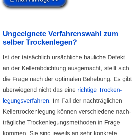
Unge­eignete Verfah­rens­wahl zum
selber Trocken­legen?
Ist der tat­sächlich ursäch­liche bauliche Defekt
an der Keller­abdich­tung ausge­macht, stellt sich
die Frage nach der opti­malen Behe­bung. Es gibt
über­wie­gend nicht das eine
richtige Trocken­
legungs­verfahren
. Im Fall der nachträg­lichen
Keller­trocken­legung können verschie­dene nach­
trägliche Trocken­legungs­methoden in Frage
kommen. Sie sind jeweils an sehr konkrete