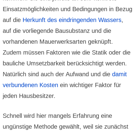
Einsatz­möglich­keiten und Bedin­gungen in Bezug
auf die
Her­kunft des eindrin­genden Wassers
,
auf die vorlie­gende Bausubs­tanz und die
vorhan­denen Mauer­werks­arten geknüpft.
Zudem müssen Faktoren wie die Statik oder die
bau­liche Umsetz­barkeit berück­sichtigt werden.
Natür­lich sind auch der Aufwand und die
damit
verbun­denen Kosten
ein wichtiger Faktor für
jeden Hausbe­sitzer.
Schnell wird hier mangels Erfah­rung eine
ungüns­tige Methode gewählt, weil sie zunächst