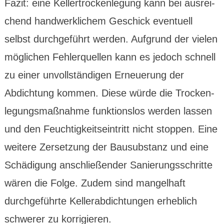
Fazit: eine Keller­trocken­legung kann bei ausrei­
chend handwerk­lichem Geschick eventuell
selbst durch­geführt werden. Aufgrund der vielen
möglichen Fehler­quellen kann es jedoch schnell
zu einer unvoll­ständigen Erneue­rung der
Abdich­tung kommen. Diese würde die Trocken­
legungs­maßnahme funktions­los werden lassen
und den Feuchtig­keits­eintritt nicht stoppen. Eine
weitere Zerset­zung der Bausubstanz und eine
Schädi­gung anschließender Sanierungs­schritte
wären die Folge. Zudem sind mangelhaft
durchgeführte Keller­abdich­tungen erheblich
schwerer zu korrigieren.