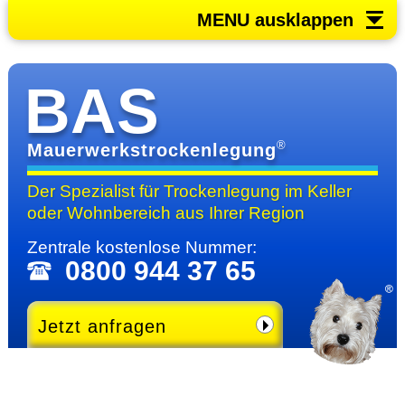
MENU ausklappen
BAS
®
Mauerwerkstrockenlegung
Der Spezialist für Trocken­legung im Keller
oder Wohn­bereich
aus Ihrer Region
Zentrale kosten­lose Nummer:
0800 944 37 65
Jetzt anfragen