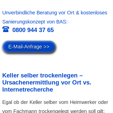
Unver­bind­liche Beratung vor Ort & kosten­loses
Sanierungskonzept von BAS:
0800 944 37 65
E-Mail-Anfrage >>
Keller selber trocken­legen –
Ursachen­ermitt­lung vor Ort vs.
Internet­recherche
Egal ob der Keller selber vom Heim­werker oder
vom Fach­mann trocken­gelegt werden soll gilt: