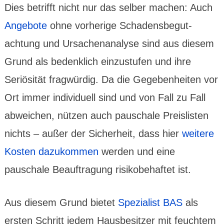
Dies betrifft nicht nur das selber machen: Auch
Angebote
ohne vorherige Schadens­begut­
achtung und Ursachen­analyse sind aus diesem
Grund als bedenk­lich einzu­stufen und ihre
Seriö­sität frag­würdig. Da die Gegeben­heiten vor
Ort immer indivi­duell sind und von Fall zu Fall
abweichen, nützen auch pauschale Preis­listen
nichts – außer der Sicher­heit, dass hier
weitere
Kosten dazu­kommen
werden und eine
pauschale Beauf­tragung risiko­behaftet ist.
Aus diesem Grund bietet
Spezialist BAS
als
ersten Schritt jedem Hausbe­sitzer mit feuchtem