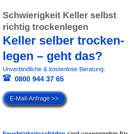
Schwierig­keit Keller selbst
richtig trocken­legen
Keller selber trocken­
legen – geht das?
Unver­bind­liche & kosten­lose Beratung:
0800 944 37 65
E-Mail-Anfrage >>
Feuchtig­keits­schäden
sind unange­nehm für