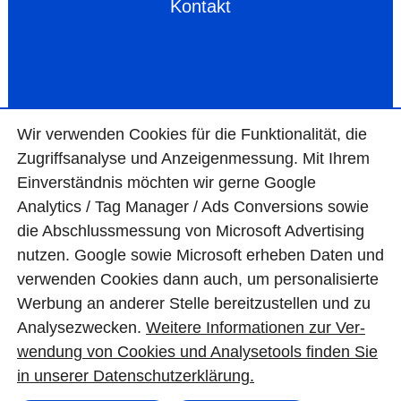
Kontakt
Wir ver­wen­den Cookies für die Funktio­na­lität, die
Zugriffs­ana­lyse und Anzei­gen­mes­sung. Mit Ihrem
Ein­ver­ständ­nis möchten wir gerne Google
Analytics / Tag Manager / Ads Con­ver­sions sowie
die Abschluss­mes­sung von Micro­soft Adver­tising
nutzen. Google sowie Micro­soft erheben Daten und
ver­wen­den Cookies dann auch, um perso­nali­sierte
Wer­bung an ande­rer Stelle bereit­zu­stel­len und zu
Ana­lyse­zwecken.
Wei­tere Infor­matio­nen zur Ver­
wen­dung von Cookies und Ana­lyse­tools fin­den Sie
© BAS Mauerwerkstrockenlegung GmbH
in unserer Daten­schutz­erklä­rung.