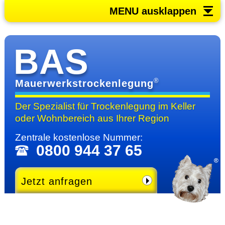
MENU ausklappen
BAS
®
Mauerwerkstrockenlegung
Der Spezialist für Trocken­legung im Keller
oder Wohn­bereich
aus Ihrer Region
Zentrale kosten­lose Nummer:
0800 944 37 65
Jetzt anfragen