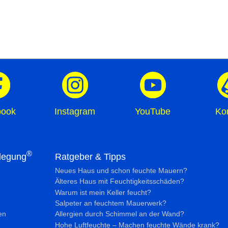
book
Instagram
YouTube
Ko
®
legung
Ratgeber & Tipps
Neues Haus und schon feuchte Mauern?
Älteres Haus mit Feuchtig­keits­schäden?
Warum ist mein Keller feucht?
Salpeter an feuchtem Mauerwerk?
en
Allergien durch Schimmel an der Wand?
Hohe Luftfeuchte – Machen feuchte Wände krank?