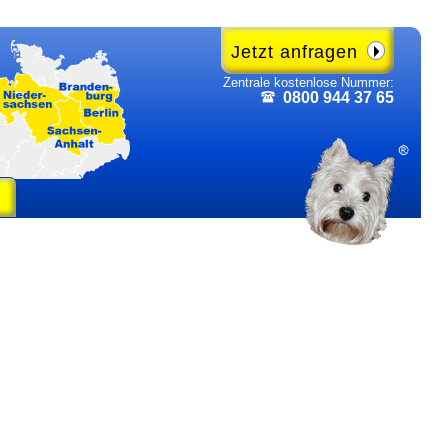
Jetzt anfragen
Zentrale kosten­lose Nummer:
0800 944 37 65