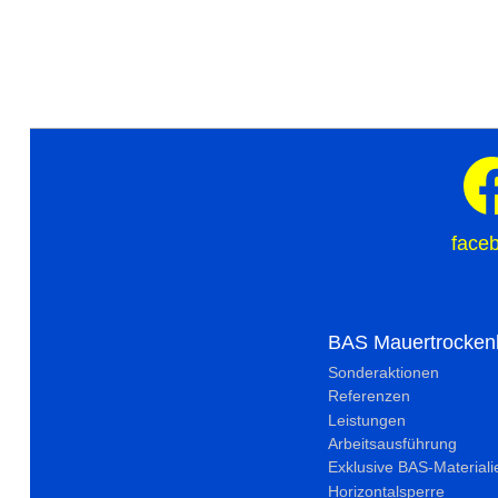
face
BAS Mauertrocken
Sonderaktionen
Referenzen
Leistungen
Arbeitsausführung
Exklusive BAS-Materiali
Horizontalsperre