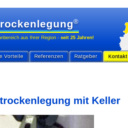
®
rockenlegung
hn­bereich
aus Ihrer Region
-
seit 25 Jahren!
e Vorteile
Referenzen
Ratgeber
Kontakt
rockenlegung mit Keller