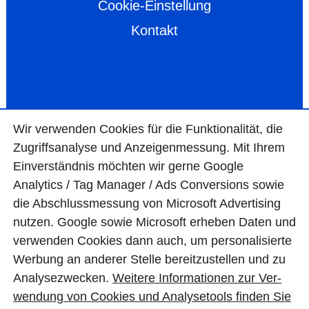
Cookie-Einstellung
Kontakt
Wir ver­wen­den Cookies für die Funktio­na­lität, die
Zugriffs­ana­lyse und Anzei­gen­mes­sung. Mit Ihrem
Ein­ver­ständ­nis möchten wir gerne Google
Analytics / Tag Manager / Ads Con­ver­sions sowie
die Abschluss­mes­sung von Micro­soft Adver­tising
nutzen. Google sowie Micro­soft erheben Daten und
ver­wen­den Cookies dann auch, um perso­nali­sierte
Wer­bung an ande­rer Stelle bereit­zu­stel­len und zu
Ana­lyse­zwecken.
Wei­tere Infor­matio­nen zur Ver­
wen­dung von Cookies und Ana­lyse­tools fin­den Sie
© BAS Mauerwerkstrockenlegung GmbH