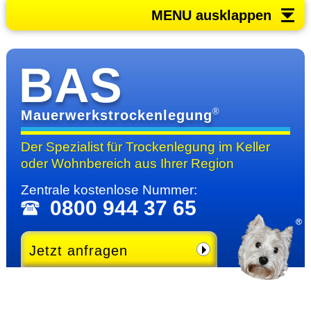
MENU ausklappen
BAS
®
Mauerwerkstrockenlegung
Der Spezialist für Trocken­legung im Keller
oder Wohn­bereich
aus Ihrer Region
Zentrale kosten­lose Nummer:
0800 944 37 65
Jetzt anfragen