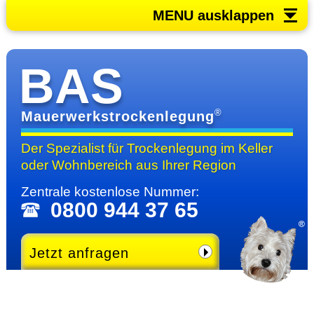
MENU ausklappen
BAS
®
Mauerwerkstrockenlegung
Der Spezialist für Trocken­legung im Keller
oder Wohn­bereich
aus Ihrer Region
Zentrale kosten­lose Nummer:
0800 944 37 65
Jetzt anfragen