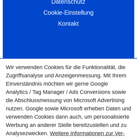
Datenschutz
Cookie-Einstellung
Kontakt
Wir ver­wen­den Cookies für die Funktio­na­lität, die
Zugriffs­ana­lyse und Anzei­gen­mes­sung. Mit Ihrem
Ein­ver­ständ­nis möchten wir gerne Google
Analytics / Tag Manager / Ads Con­ver­sions sowie
die Abschluss­mes­sung von Micro­soft Adver­tising
nutzen. Google sowie Micro­soft erheben Daten und
ver­wen­den Cookies dann auch, um perso­nali­sierte
Wer­bung an ande­rer Stelle bereit­zu­stel­len und zu
Ana­lyse­zwecken.
Wei­tere Infor­matio­nen zur Ver­