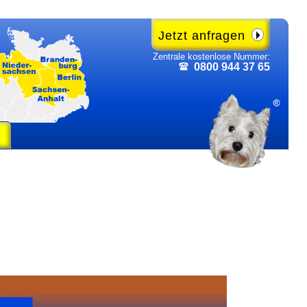
Jetzt anfragen
Zentrale kosten­lose Nummer:
0800 944 37 65