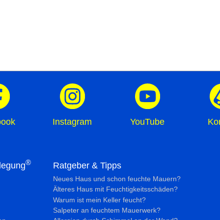
book
Instagram
YouTube
Ko
®
legung
Ratgeber & Tipps
Neues Haus und schon feuchte Mauern?
Älteres Haus mit Feuchtig­keits­schäden?
Warum ist mein Keller feucht?
Salpeter an feuchtem Mauerwerk?