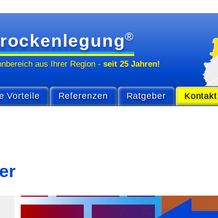
®
rockenlegung
hn­bereich
aus Ihrer Region
-
seit 25 Jahren!
e Vorteile
Referenzen
Ratgeber
Kontakt
er