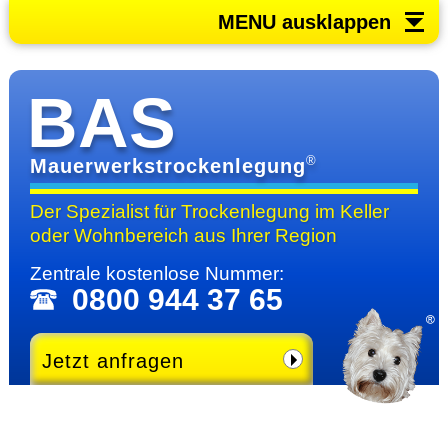
MENU ausklappen
BAS
®
Mauerwerkstrockenlegung
Der Spezialist für Trocken­legung im Keller
oder Wohn­bereich
aus Ihrer Region
Zentrale kosten­lose Nummer:
0800 944 37 65
Jetzt anfragen