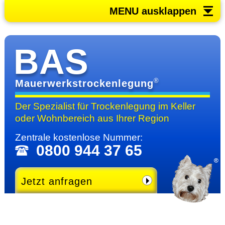
MENU ausklappen
BAS
®
Mauerwerkstrockenlegung
Der Spezialist für Trocken­legung im Keller
oder Wohn­bereich
aus Ihrer Region
Zentrale kosten­lose Nummer:
0800 944 37 65
Jetzt anfragen