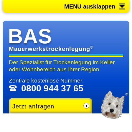
MENU ausklappen
BAS
®
Mauerwerkstrockenlegung
Der Spezialist für Trocken­legung im Keller
oder Wohn­bereich
aus Ihrer Region
Zentrale kosten­lose Nummer:
0800 944 37 65
Jetzt anfragen