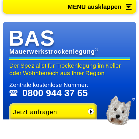
MENU ausklappen
BAS
®
Mauerwerkstrockenlegung
Der Spezialist für Trocken­legung im Keller
oder Wohn­bereich
aus Ihrer Region
Zentrale kosten­lose Nummer:
0800 944 37 65
Jetzt anfragen