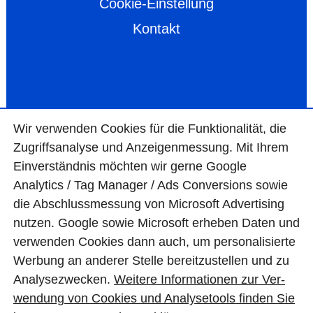
Cookie-Einstellung
Kontakt
Wir ver­wen­den Cookies für die Funktio­na­lität, die
Zugriffs­ana­lyse und Anzei­gen­mes­sung. Mit Ihrem
Ein­ver­ständ­nis möchten wir gerne Google
Analytics / Tag Manager / Ads Con­ver­sions sowie
die Abschluss­mes­sung von Micro­soft Adver­tising
nutzen. Google sowie Micro­soft erheben Daten und
ver­wen­den Cookies dann auch, um perso­nali­sierte
Wer­bung an ande­rer Stelle bereit­zu­stel­len und zu
Ana­lyse­zwecken.
Wei­tere Infor­matio­nen zur Ver­
wen­dung von Cookies und Ana­lyse­tools fin­den Sie
© BAS Mauerwerkstrockenlegung GmbH