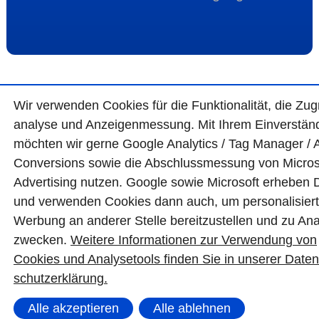
Wir ver­wen­den Cookies für die Funktio­na­lität, die Zugr
ana­lyse und Anzei­gen­mes­sung. Mit Ihrem Ein­ver­ständ
möchten wir gerne Google Analytics / Tag Manager / 
Con­ver­sions sowie die Abschluss­mes­sung von Micro­s
Adver­tising nutzen. Google sowie Micro­soft erheben 
und ver­wen­den Cookies dann auch, um perso­nali­sier
Wer­bung an ande­rer Stelle bereit­zu­stel­len und zu Ana
zwecken.
Wei­tere Infor­matio­nen zur Ver­wen­dung von
Cookies und Ana­lyse­tools fin­den Sie in unserer Daten
schutz­erklä­rung.
Alle akzeptieren
Alle ablehnen