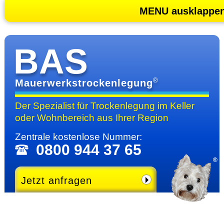
MENU ausklappe
BAS
®
Mauerwerkstrockenlegung
Der Spezialist für Trocken­legung im Keller
oder Wohn­bereich
aus Ihrer Region
Zentrale kosten­lose Nummer:
0800 944 37 65
Jetzt anfragen