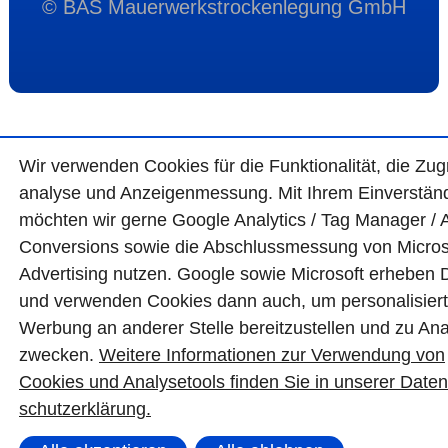
© BAS Mauerwerkstrockenlegung GmbH
Wir ver­wen­den Cookies für die Funktio­na­lität, die Zugr
ana­lyse und Anzei­gen­mes­sung. Mit Ihrem Ein­ver­ständ
möchten wir gerne Google Analytics / Tag Manager / 
Con­ver­sions sowie die Abschluss­mes­sung von Micro­s
Adver­tising nutzen. Google sowie Micro­soft erheben 
und ver­wen­den Cookies dann auch, um perso­nali­sier
Wer­bung an ande­rer Stelle bereit­zu­stel­len und zu Ana
zwecken.
Wei­tere Infor­matio­nen zur Ver­wen­dung von
Cookies und Ana­lyse­tools fin­den Sie in unserer Daten
schutz­erklä­rung.