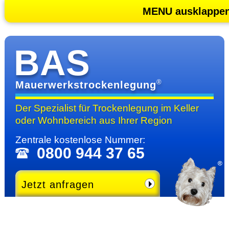
MENU ausklappe
BAS
®
Mauerwerkstrockenlegung
Der Spezialist für Trocken­legung im Keller
oder Wohn­bereich
aus Ihrer Region
Zentrale kosten­lose Nummer:
0800 944 37 65
Jetzt anfragen