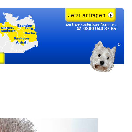
Jetzt anfragen
Zentrale kosten­lose Nummer:
0800 944 37 65