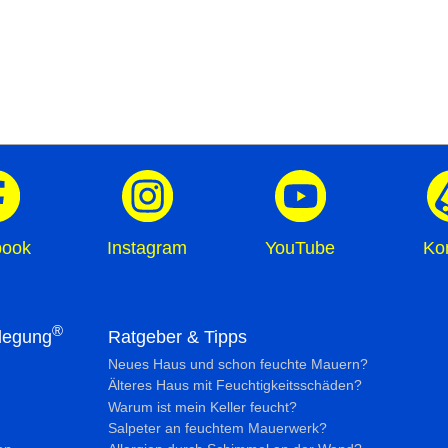
book
Instagram
YouTube
Ko
®
legung
Ratgeber & Tipps
Neues Haus und schon feuchte Mauern?
Älteres Haus mit Feuchtig­keits­schäden?
Warum ist mein Keller feucht?
Salpeter an feuchtem Mauerwerk?