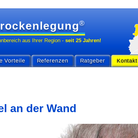
®
rockenlegung
hn­bereich
aus Ihrer Region
-
seit 25 Jahren!
e Vorteile
Referenzen
Ratgeber
Kontakt
el an der Wand