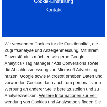
Cookie-Einstellung
Kontakt
Wir ver­wen­den Cookies für die Funktio­na­lität, die
Zugriffs­ana­lyse und Anzei­gen­mes­sung. Mit Ihrem
Ein­ver­ständ­nis möchten wir gerne Google
Analytics / Tag Manager / Ads Con­ver­sions sowie
die Abschluss­mes­sung von Micro­soft Adver­tising
nutzen. Google sowie Micro­soft erheben Daten und
ver­wen­den Cookies dann auch, um perso­nali­sierte
Wer­bung an ande­rer Stelle bereit­zu­stel­len und zu
Ana­lyse­zwecken.
Wei­tere Infor­matio­nen zur Ver­
wen­dung von Cookies und Ana­lyse­tools fin­den Sie
© BAS Mauerwerkstrockenlegung GmbH