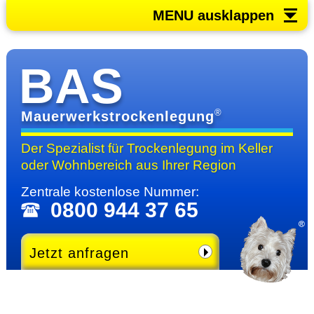
MENU ausklappen
BAS
®
Mauerwerkstrockenlegung
Der Spezialist für Trocken­legung im Keller
oder Wohn­bereich
aus Ihrer Region
Zentrale kosten­lose Nummer:
0800 944 37 65
Jetzt anfragen