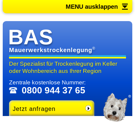
MENU ausklappen
BAS
®
Mauerwerkstrockenlegung
Der Spezialist für Trocken­legung im Keller
oder Wohn­bereich
aus Ihrer Region
Zentrale kosten­lose Nummer:
0800 944 37 65
Jetzt anfragen