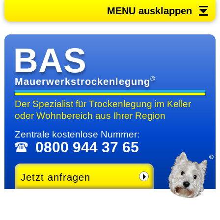
MENU ausklappen
BAS
®
Mauerwerkstrockenlegung
Der Spezialist für Trocken­legung im Keller
oder Wohn­bereich
aus Ihrer Region
Zentrale kosten­lose Nummer:
0800 944 37 65
Jetzt anfragen