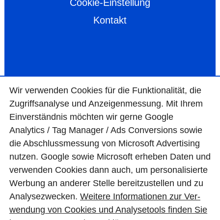
Cookie-Einstellung
Kontakt
Wir ver­wen­den Cookies für die Funktio­na­lität, die
Zugriffs­ana­lyse und Anzei­gen­mes­sung. Mit Ihrem
Ein­ver­ständ­nis möchten wir gerne Google
Analytics / Tag Manager / Ads Con­ver­sions sowie
die Abschluss­mes­sung von Micro­soft Adver­tising
nutzen. Google sowie Micro­soft erheben Daten und
ver­wen­den Cookies dann auch, um perso­nali­sierte
Wer­bung an ande­rer Stelle bereit­zu­stel­len und zu
Ana­lyse­zwecken.
Wei­tere Infor­matio­nen zur Ver­
wen­dung von Cookies und Ana­lyse­tools fin­den Sie
© BAS Mauerwerkstrockenlegung GmbH