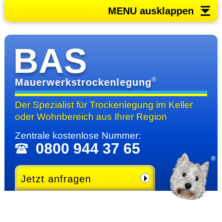
MENU ausklappen
BAS
®
Mauerwerkstrockenlegung
Der Spezialist für Trocken­legung im Keller
oder Wohn­bereich
aus Ihrer Region
Zentrale kosten­lose Nummer:
0800 944 37 65
Jetzt anfragen