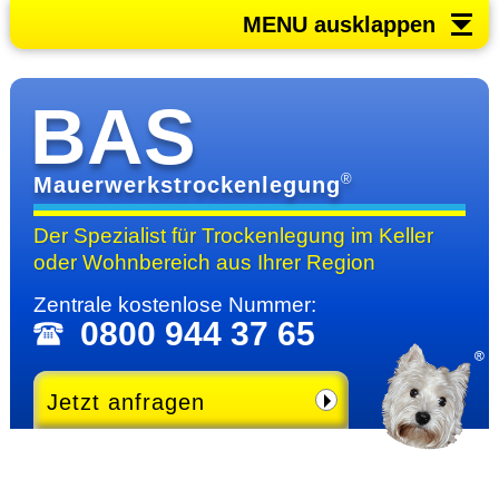
MENU ausklappen
BAS
®
Mauerwerkstrockenlegung
Der Spezialist für Trocken­legung im Keller
oder Wohn­bereich
aus Ihrer Region
Zentrale kosten­lose Nummer:
0800 944 37 65
Jetzt anfragen