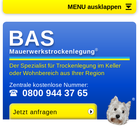
MENU ausklappen
BAS
®
Mauerwerkstrockenlegung
Der Spezialist für Trocken­legung im Keller
oder Wohn­bereich
aus Ihrer Region
Zentrale kosten­lose Nummer:
0800 944 37 65
Jetzt anfragen