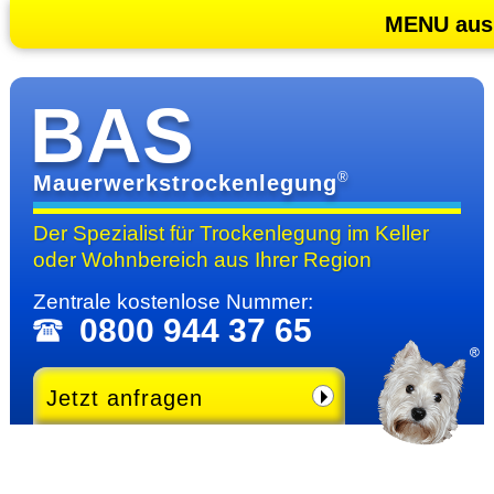
MENU aus
BAS
®
Mauerwerkstrockenlegung
Der Spezialist für Trocken­legung im Keller
oder Wohn­bereich
aus Ihrer Region
Zentrale kosten­lose Nummer:
0800 944 37 65
Jetzt anfragen