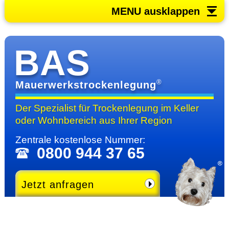
MENU ausklappen
BAS
®
Mauerwerkstrockenlegung
Der Spezialist für Trocken­legung im Keller
oder Wohn­bereich
aus Ihrer Region
Zentrale kosten­lose Nummer:
0800 944 37 65
Jetzt anfragen