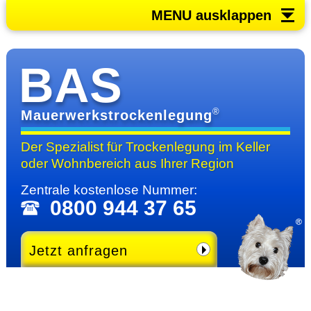
MENU ausklappen
BAS
®
Mauerwerkstrockenlegung
Der Spezialist für Trocken­legung im Keller
oder Wohn­bereich
aus Ihrer Region
Zentrale kosten­lose Nummer:
0800 944 37 65
Jetzt anfragen