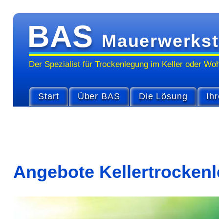
BAS
Mauerwerkst
Der Spezialist für Trocken­legung im Keller oder Wo
Start
Über BAS
Die Lösung
Ihr
Angebote Kellertrocken