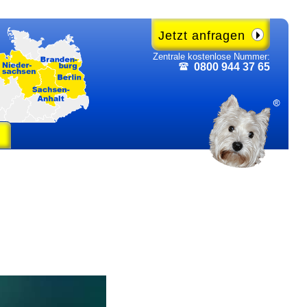
Jetzt anfragen
Zentrale kosten­lose Nummer:
0800 944 37 65