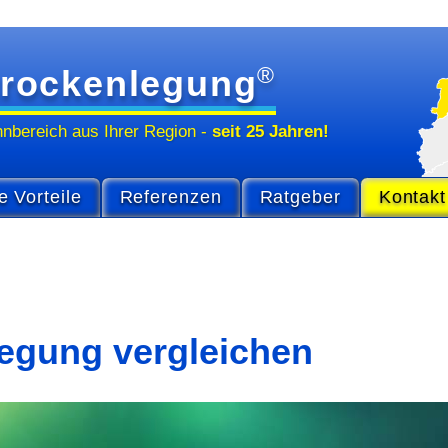
®
rockenlegung
hn­bereich
aus Ihrer Region
-
seit 25 Jahren!
e Vorteile
Referenzen
Ratgeber
Kontakt
legung vergleichen