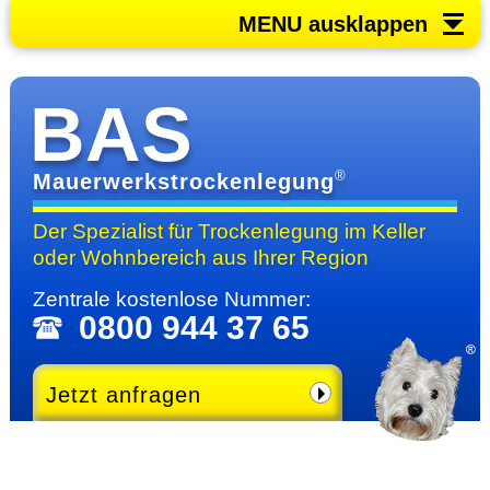
MENU ausklappen
BAS
®
Mauerwerkstrockenlegung
Der Spezialist für Trocken­legung im Keller
oder Wohn­bereich
aus Ihrer Region
Zentrale kosten­lose Nummer:
0800 944 37 65
Jetzt anfragen