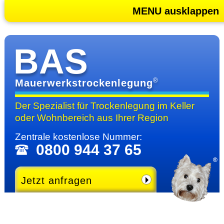
MENU ausklappen
BAS
®
Mauerwerkstrockenlegung
Der Spezialist für Trocken­legung im Keller
oder Wohn­bereich
aus Ihrer Region
Zentrale kosten­lose Nummer:
0800 944 37 65
Jetzt anfragen