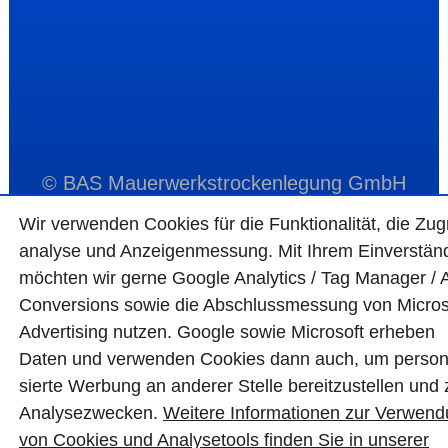
© BAS Mauerwerkstrockenlegung GmbH
Wir ver­wen­den Cookies für die Funktio­na­lität, die Zugr
ana­lyse und Anzei­gen­mes­sung. Mit Ihrem Ein­ver­ständ
möchten wir gerne Google Analytics / Tag Manager / 
Con­ver­sions sowie die Abschluss­mes­sung von Micro­s
Adver­tising nutzen. Google sowie Micro­soft erheben
Daten und ver­wen­den Cookies dann auch, um perso­n
sierte Wer­bung an ande­rer Stelle bereit­zu­stel­len und
Ana­lyse­zwecken.
Wei­tere Infor­matio­nen zur Ver­wen­
von Cookies und Ana­lyse­tools fin­den Sie in unserer