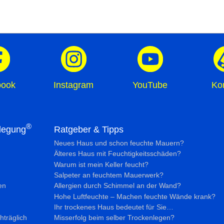
book
Instagram
YouTube
Ko
®
legung
Ratgeber & Tipps
Neues Haus und schon feuchte Mauern?
Älteres Haus mit Feuchtig­keits­schäden?
Warum ist mein Keller feucht?
Salpeter an feuchtem Mauerwerk?
en
Allergien durch Schimmel an der Wand?
Hohe Luftfeuchte – Machen feuchte Wände krank?
Ihr trockenes Haus bedeutet für Sie…
hträglich
Misserfolg beim selber Trockenlegen?