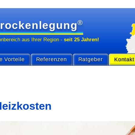
®
rockenlegung
hn­bereich
aus Ihrer Region
-
seit 25 Jahren!
e Vorteile
Referenzen
Ratgeber
Kontakt
eizkosten