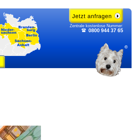
Jetzt anfragen
Zentrale kosten­lose Nummer:
0800 944 37 65