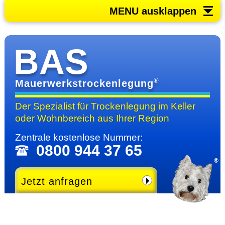
MENU ausklappen
BAS
®
Mauerwerkstrockenlegung
Der Spezialist für Trocken­legung im Keller
oder Wohn­bereich
aus Ihrer Region
Zentrale kosten­lose Nummer:
0800 944 37 65
Jetzt anfragen