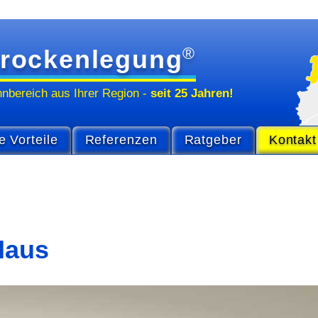
®
rockenlegung
hn­bereich
aus Ihrer Region
-
seit 25 Jahren!
e Vorteile
Referenzen
Ratgeber
Kontakt
Haus