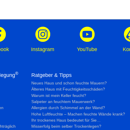
book
Instagram
YouTube
Ko
®
legung
Ratgeber & Tipps
Neues Haus und schon feuchte Mauern?
Älteres Haus mit Feuchtig­keits­schäden?
Warum ist mein Keller feucht?
Salpeter an feuchtem Mauerwerk?
en
Allergien durch Schimmel an der Wand?
Hohe Luftfeuchte – Machen feuchte Wände krank?
Ihr trockenes Haus bedeutet für Sie…
hträglich
Misserfolg beim selber Trockenlegen?