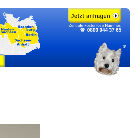
Jetzt anfragen
Zentrale kosten­lose Nummer:
0800 944 37 65