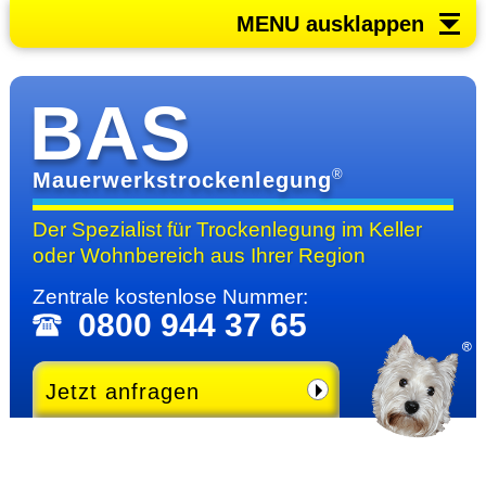
MENU ausklappen
BAS
®
Mauerwerkstrockenlegung
Der Spezialist für Trocken­legung im Keller
oder Wohn­bereich
aus Ihrer Region
Zentrale kosten­lose Nummer:
0800 944 37 65
Jetzt anfragen