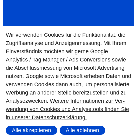
Wir ver­wen­den Cookies für die Funktio­na­lität, die
Zugriffs­ana­lyse und Anzei­gen­mes­sung. Mit Ihrem
Ein­ver­ständ­nis möchten wir gerne Google
Analytics / Tag Manager / Ads Con­ver­sions sowie
die Abschluss­mes­sung von Micro­soft Adver­tising
nutzen. Google sowie Micro­soft erheben Daten und
ver­wen­den Cookies dann auch, um perso­nali­sierte
Wer­bung an ande­rer Stelle bereit­zu­stel­len und zu
Ana­lyse­zwecken.
Wei­tere Infor­matio­nen zur Ver­
wen­dung von Cookies und Ana­lyse­tools fin­den Sie
© BAS Mauerwerkstrockenlegung GmbH
in unserer Daten­schutz­erklä­rung.
Alle akzeptieren
Alle ablehnen