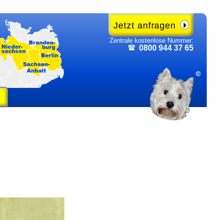
Jetzt anfragen
Zentrale kosten­lose Nummer:
0800 944 37 65