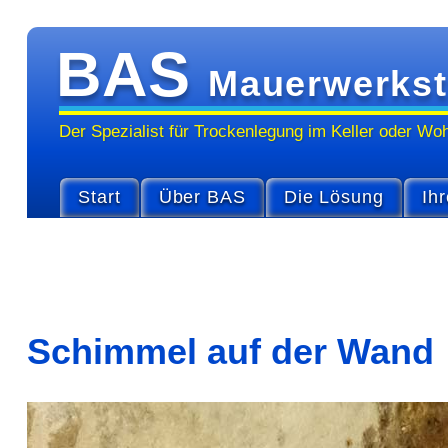
BAS
Mauerwerkst
Der Spezialist für Trocken­legung im Keller oder Wo
Start
Über BAS
Die Lösung
Ihr
Schimmel auf der Wand