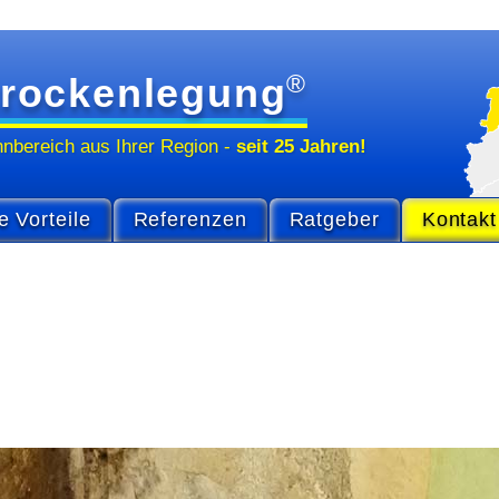
®
rockenlegung
hn­bereich
aus Ihrer Region
-
seit 25 Jahren!
e Vorteile
Referenzen
Ratgeber
Kontakt