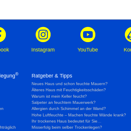
book
Instagram
YouTube
Ko
®
legung
Ratgeber & Tipps
Neues Haus und schon feuchte Mauern?
Älteres Haus mit Feuchtig­keits­schäden?
Warum ist mein Keller feucht?
Salpeter an feuchtem Mauerwerk?
en
Allergien durch Schimmel an der Wand?
Hohe Luftfeuchte – Machen feuchte Wände krank?
Ihr trockenes Haus bedeutet für Sie…
hträglich
Misserfolg beim selber Trockenlegen?