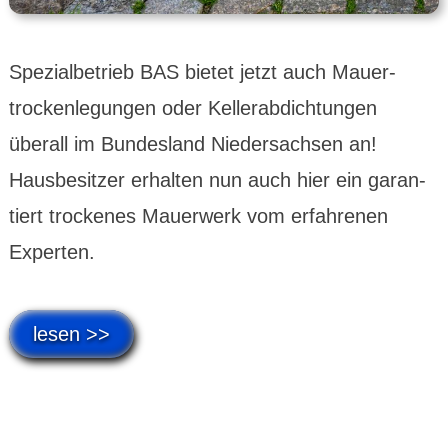
Spezial­betrieb BAS bietet jetzt auch Mauer­
trocken­legungen oder Keller­abdich­tungen
überall im Bundes­land Nieder­sachsen an!
Hausbe­sitzer erhalten nun auch hier ein garan­
tiert trockenes Mauer­werk vom erfah­renen
Experten.
lesen >>