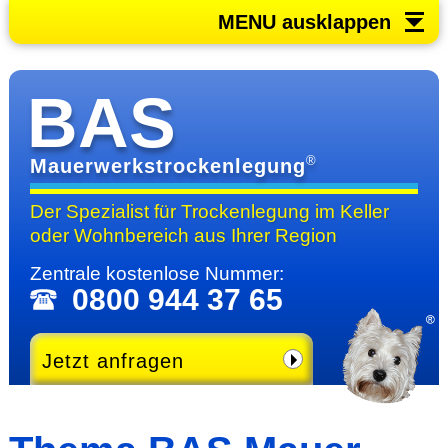
MENU ausklappen
BAS
®
Mauerwerkstrockenlegung
Der Spezialist für Trocken­legung im Keller
oder Wohn­bereich
aus Ihrer Region
Zentrale kosten­lose Nummer:
0800 944 37 65
Jetzt anfragen