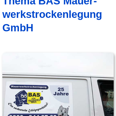
Thema BAS Mauer­
werks­trocken­legung
GmbH