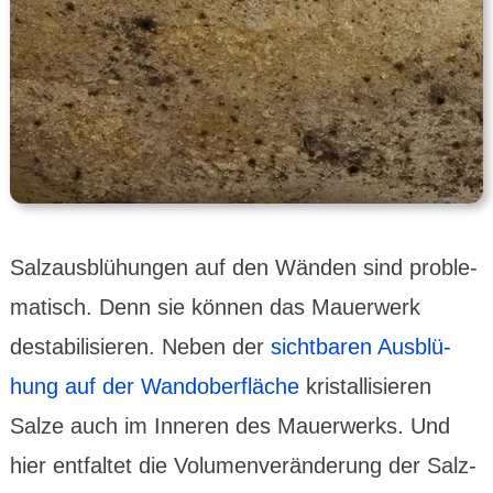
Salz­aus­blü­hungen auf den Wänden sind proble­
matisch. Denn sie können das Mauer­werk
desta­bili­sieren. Neben der
sicht­baren Ausblü­
hung auf der Wand­ober­fläche
kristal­lisieren
Salze auch im Inne­ren des Mauer­werks. Und
hier entfal­tet die Volumen­verän­derung der Salz­