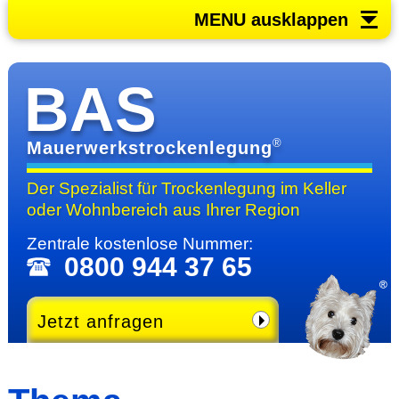
MENU ausklappen
BAS
®
Mauerwerkstrockenlegung
Der Spezialist für Trocken­legung im Keller
oder Wohn­bereich
aus Ihrer Region
Zentrale kosten­lose Nummer:
0800 944 37 65
Jetzt anfragen