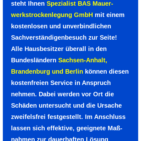
steht Ihnen
Spezialist BAS Mauer­
werks­trocken­legung GmbH
mit einem
kosten­losen und unver­bind­lichen
Sachver­ständigen­besuch zur Seite!
Alle Hausbe­sitzer überall in den
Bundes­ländern
Sachsen-Anhalt,
Branden­burg und Berlin
können diesen
kosten­freien Service in Anspruch
nehmen. Dabei werden vor Ort die
Schäden unter­sucht und die Ursache
zwei­fels­frei fest­ge­stellt. Im Anschluss
lassen sich effek­tive, geeig­nete Maß­
nah­men zur dauer­haften Lösung