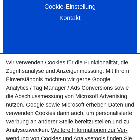
Cookie-Einstellung
Kontakt
Wir ver­wen­den Cookies für die Funktio­na­lität, die
Zugriffs­ana­lyse und Anzei­gen­mes­sung. Mit Ihrem
Ein­ver­ständ­nis möchten wir gerne Google
Analytics / Tag Manager / Ads Con­ver­sions sowie
die Abschluss­mes­sung von Micro­soft Adver­tising
nutzen. Google sowie Micro­soft erheben Daten und
ver­wen­den Cookies dann auch, um perso­nali­sierte
Wer­bung an ande­rer Stelle bereit­zu­stel­len und zu
Ana­lyse­zwecken.
Wei­tere Infor­matio­nen zur Ver­
wen­dung von Cookies und Ana­lyse­tools fin­den Sie