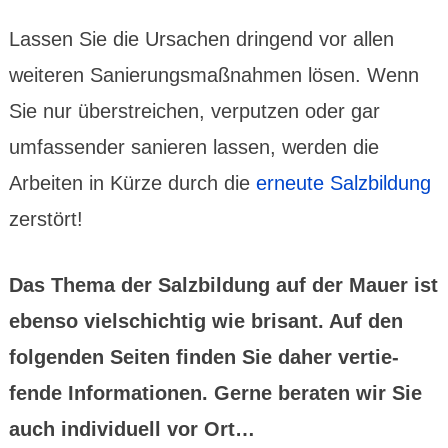
Lassen Sie die Ursachen drin­gend vor allen
weiteren Sanie­rungs­maß­nahmen lösen. Wenn
Sie nur über­streichen, verput­zen oder gar
umfas­sender sanieren lassen, werden die
Arbeiten in Kürze durch die
erneute Salz­bi­ldung
zerstört!
Das Thema der Salz­bil­dung auf der Mauer ist
ebenso viel­schich­tig wie brisant. Auf den
folgen­den Seiten finden Sie daher vertie­
fende Infor­mationen. Gerne beraten wir Sie
auch indi­viduell vor Ort…