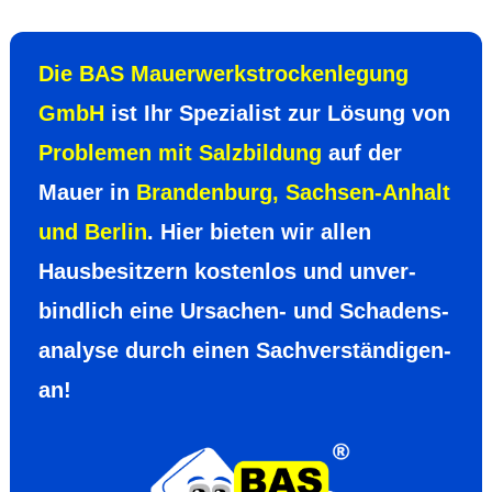
Die BAS Mauer­werks­trocken­legung
GmbH
ist Ihr Spezia­list zur Lösung von
Proble­men mit Salz­bil­dung
auf der
Mauer in
Branden­burg, Sachsen-Anhalt
und Berlin
. Hier bieten wir allen
Hausbe­sitzern kosten­los und unver­
bind­lich eine Ursachen- und Schadens­
analyse durch einen Sachver­ständigen­
an!