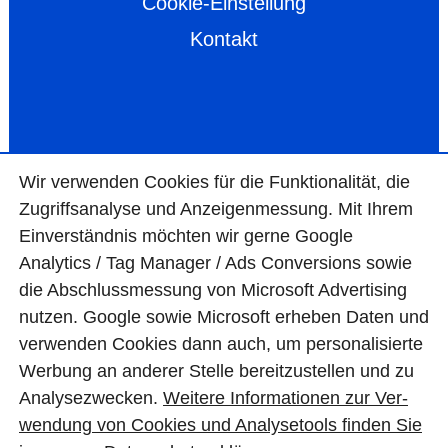
Cookie-Einstellung
Kontakt
Wir ver­wen­den Cookies für die Funktio­na­lität, die
Zugriffs­ana­lyse und Anzei­gen­mes­sung. Mit Ihrem
Ein­ver­ständ­nis möchten wir gerne Google
Analytics / Tag Manager / Ads Con­ver­sions sowie
die Abschluss­mes­sung von Micro­soft Adver­tising
nutzen. Google sowie Micro­soft erheben Daten und
ver­wen­den Cookies dann auch, um perso­nali­sierte
Wer­bung an ande­rer Stelle bereit­zu­stel­len und zu
Ana­lyse­zwecken.
Wei­tere Infor­matio­nen zur Ver­
wen­dung von Cookies und Ana­lyse­tools fin­den Sie
© BAS Mauerwerkstrockenlegung GmbH