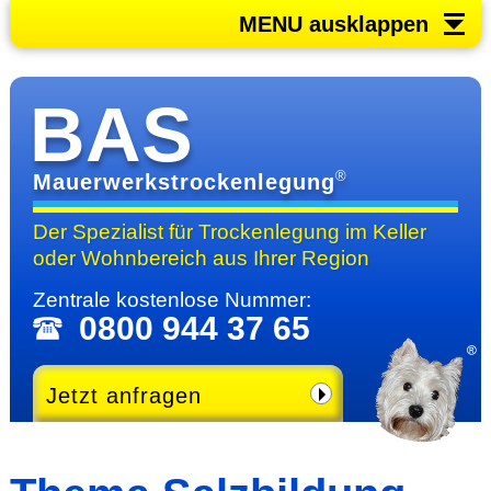
MENU ausklappen
BAS
®
Mauerwerkstrockenlegung
Der Spezialist für Trocken­legung im Keller
oder Wohn­bereich
aus Ihrer Region
Zentrale kosten­lose Nummer:
0800 944 37 65
Jetzt anfragen