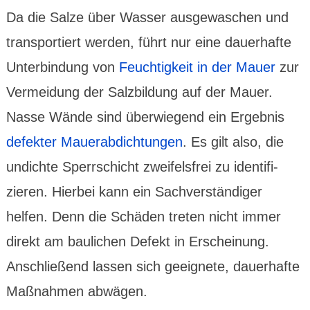
Da die Salze über Wasser ausge­waschen und
trans­por­tiert werden, führt nur eine dauer­hafte
Unter­bin­dung von
Feuch­tig­keit in der Mauer
zur
Vermei­dung der Salz­bil­dung auf der Mauer.
Nasse Wände sind über­wie­gend ein Ergeb­nis
defekter Mauer­abdich­tungen
. Es gilt also, die
undichte Sperr­schicht zwei­fels­frei zu iden­tifi­
zieren. Hierbei kann ein Sach­ver­stän­diger
helfen. Denn die Schäden treten nicht immer
direkt am bau­lichen Defekt in Erschei­nung.
Anschließend lassen sich geeig­nete, dauer­hafte
Maß­nahmen abwägen.