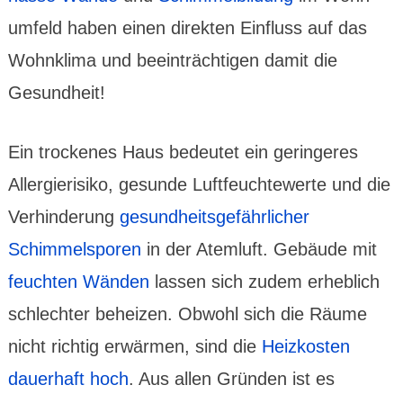
umfeld haben einen direkten Ein­fluss auf das
Wohnklima und beein­träch­tigen damit die
Gesundheit!
Ein trockenes Haus bedeutet ein gerin­geres
Allergie­risiko, gesunde Luft­feuchte­werte und die
Verhin­derung
gesund­heits­gefähr­licher
Schimmel­sporen
in der Atem­luft. Gebäude mit
feuchten Wänden
lassen sich zudem erheb­lich
schlechter beheizen. Obwohl sich die Räume
nicht richtig erwärmen, sind die
Heiz­kosten
dauer­haft hoch
. Aus allen Gründen ist es