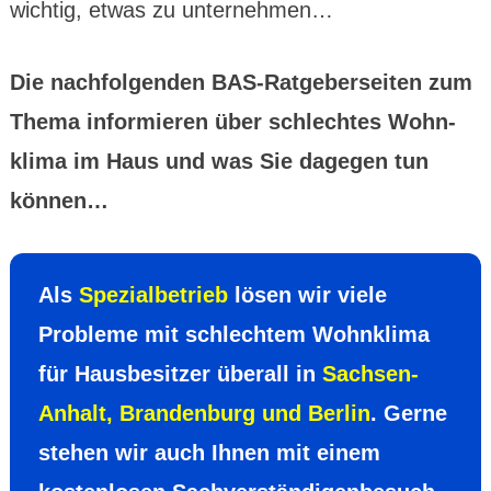
wichtig, etwas zu unter­nehmen…
Die nach­folgen­den BAS-Rat­geber­seiten zum
Thema inform­ieren über schlechtes Wohn­
klima im Haus und was Sie dagegen tun
können…
Als
Spezial­betrieb
lösen wir viele
Probleme mit schlech­tem Wohn­klima
für Hausbe­sitzer überall in
Sachsen-
Anhalt, Branden­burg und Berlin
. Gerne
stehen wir auch Ihnen mit einem