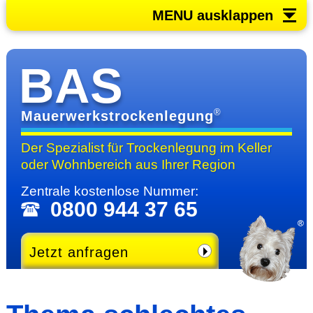
MENU ausklappen
BAS
®
Mauerwerkstrockenlegung
Der Spezialist für Trocken­legung im Keller
oder Wohn­bereich
aus Ihrer Region
Zentrale kosten­lose Nummer:
0800 944 37 65
Jetzt anfragen