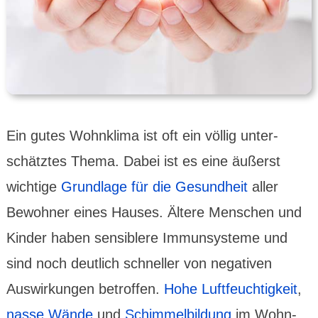
Ein gutes Wohnklima ist oft ein völlig unter­
schätz­tes Thema. Dabei ist es eine äußerst
wichtige
Grund­lage für die Gesund­heit
aller
Bewohner eines Hauses. Ältere Menschen und
Kinder haben sensiblere Immun­systeme und
sind noch deutlich schneller von negativen
Auswir­kungen betroffen.
Hohe Luft­feucht­igkeit
,
nasse Wände
und
Schimmel­bildung
im Wohn­