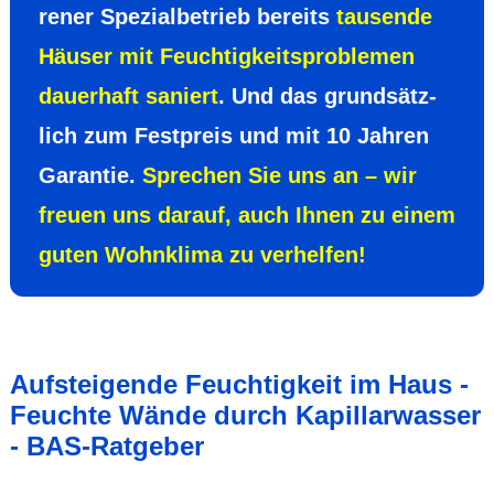
rener Spezial­betrieb bereits
tausende
Häuser mit Feuchtig­keits­problemen
dauerhaft saniert
. Und das grund­sätz­
lich zum Fest­preis und mit 10 Jahren
Garantie.
Sprechen Sie uns an – wir
freuen uns darauf, auch Ihnen zu einem
guten Wohn­klima zu verhelfen!
Aufsteigende Feuchtigkeit im Haus -
Feuchte Wände durch Kapillarwasser
- BAS-Ratgeber