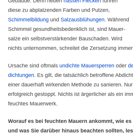
Gebäude. Denn neben
nassen Flecken
führen
diese zu abplat­zenden Farben und Putzen,
Schimmel­bildung
und
Salzaus­blühungen
. Während
Schimmel gesund­heits­bedenklich ist, sind Mauer­
salze ein selbst­verstär­kender Bauschaden. Wird
nichts unter­nommen, schreitet die Zerset­zung immer 
Ursache sind oftmals
undichte Mauer­sperren
oder
de
dichtungen
. Es gilt, die tatsächlich betroffene Abdich­
einer dauer­haft wirkenden Methode zu sanieren. Nu
erfolg­reich gestoppt. Nichts ist ärger­licher als ein i
feuchtes Mauerwerk.
Worauf es bei feuchten Mauern ankommt, wie es r
und was Sie darüber hinaus beachten sollten, les