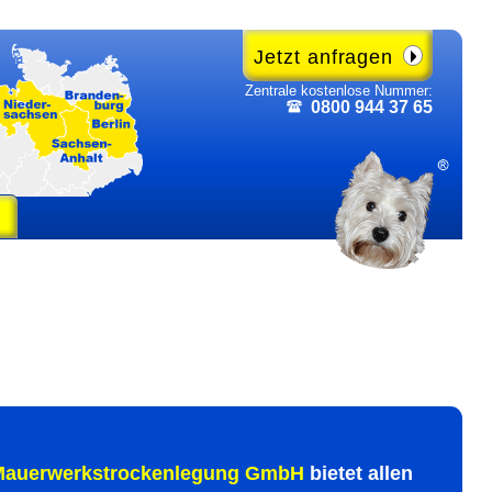
Jetzt anfragen
Zentrale kosten­lose Nummer:
0800 944 37 65
auer­werks­trocken­legung GmbH
bietet allen