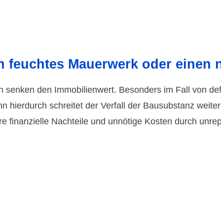
h feuchtes Mauerwerk oder einen 
n senken den Immo­bilien­wert. Beson­ders im Fall von de
n hier­durch schreitet der Verfall der Bau­subs­tanz weiter
e finan­zielle Nachteile und unnötige Kosten durch unr