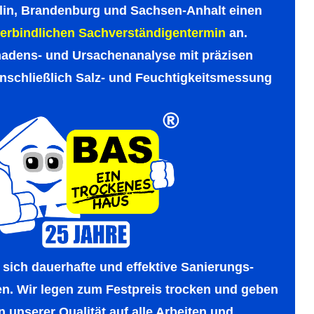
rlin, Branden­burg und Sachsen-Anhalt einen
r­bind­lichen Sachver­ständi­gen­termin
an.
hadens- und Ursachen­analyse mit präzisen
nschließ­lich Salz- und Feuchtig­keits­messung
sich dauer­hafte und effektive Sanierungs­
ten. Wir legen zum Festpreis­ trocken und geben
 unserer Qualität auf alle Arbeiten und