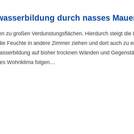
wasser­bildung durch nasses Maue
 zu großen Verduns­tungs­flächen. Hierdurch steigt die L
ie Feuchte in andere Zimmer ziehen und dort auch zu erhö
asser­bildung auf bisher trocknen Wänden und Gegen­st
res Wohn­klima folgen…