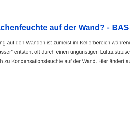
lächen­feuchte auf der Wand? - BA
ng auf den Wänden ist zumeist im Keller­bereich während
wasser“ ent­steht oft durch einen ungüns­tigen Luft­aus­tau
 zu Konden­sations­feuchte auf der Wand. Hier ändert 