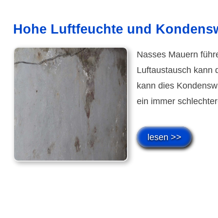
Hohe Luft­feuchte und Kondens­
Nasses Mauern führen
Luftaus­tausch kann d
kann dies Kondens­w
ein immer schlechte
lesen >>