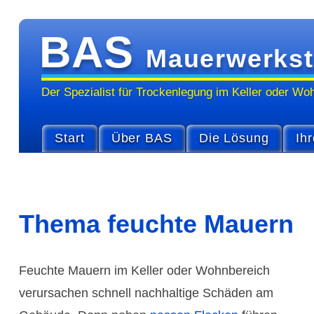
BAS
Mauerwerkst
Der Spezialist für Trocken­legung im Keller oder Wo
Start
Über BAS
Die Lösung
Ihr
Thema feuchte Mauern
Feuchte Mauern im Keller oder Wohnbe­reich
verursachen schnell nach­haltige Schäden am