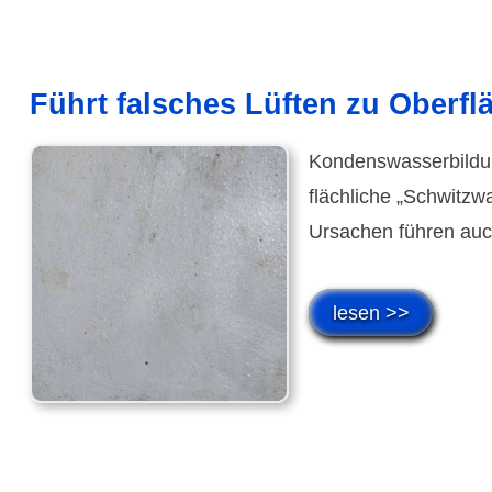
Führt falsches Lüften zu Oberf
Kondens­wasser­bildu
fläch­liche „Schwitz­
Ursachen führen auch
lesen >>