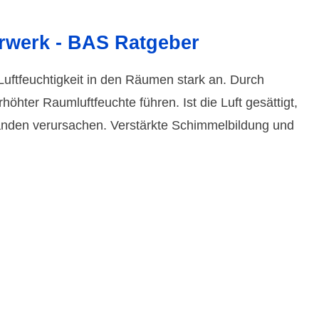
rwerk - BAS Ratgeber
uft­feuch­tigkeit in den Räumen stark an. Durch
hter Raum­luft­feuchte führen. Ist die Luft gesättigt,
änden verursachen. Verstärkte Schimmel­bildung und