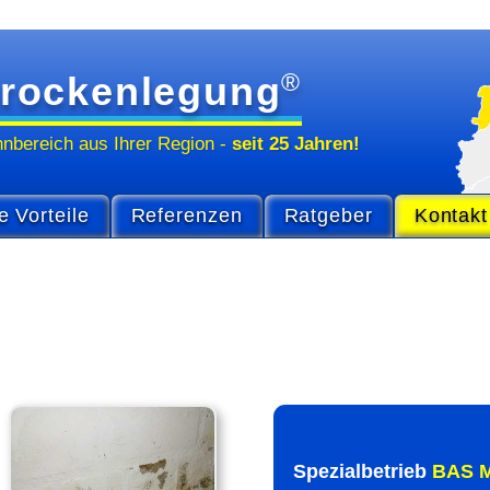
®
rockenlegung
hn­bereich
aus Ihrer Region
-
seit 25 Jahren!
e Vorteile
Referenzen
Ratgeber
Kontakt
Spezial­betrieb
BAS M