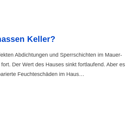
nassen Keller?
fek­ten Abdich­tungen und Sperr­schich­ten im Mauer­
 fort. Der Wert des Hauses sinkt fort­lau­fend. Aber es
e­parierte Feuchte­schäden im Haus…