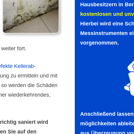
Hausbe­sitzern in Be
kosten­losen und unve
Hierbei wird eine Sc
Mess­instru­menten ei
vorge­nommen.
weiter fort.
fekte Kellerab­
tung zu ermit­teln und mit
r so werden die Schäden
mmer wieder­keh­rendes,
Anschließend lassen 
ichtig saniert wird
möglich­keiten ablei
en Sie auf den
aus Über­zeugung von