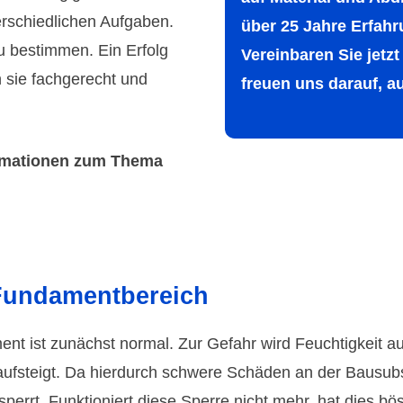
r­schied­lichen Aufgaben.
über 25 Jahre Erfah
zu bestimmen. Ein Erfolg
Verein­baren Sie jetz
 sie fachge­recht und
freuen uns darauf, a
orma­tionen zum Thema
Fundamentbereich
nt ist zunächst normal. Zur Gefahr wird Feuchtigkeit 
ufsteigt. Da hierdurch schwere Schäden an der Bausubst
errt. Funktioniert diese Sperre nicht mehr, hat dies b