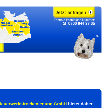
Jetzt anfragen
Zentrale kosten­lose Nummer:
0800 944 37 65
auer­werks­trocken­legung GmbH
bietet daher