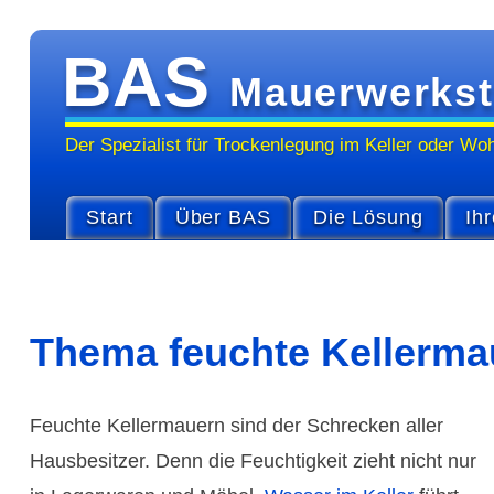
BAS
Mauerwerkst
Der Spezialist für Trocken­legung im Keller oder Wo
Start
Über BAS
Die Lösung
Ihr
Thema feuchte Keller­ma
Feuchte Keller­mauern sind der Schrecken aller
Hausbe­sitzer. Denn die Feuchtig­keit zieht nicht nur