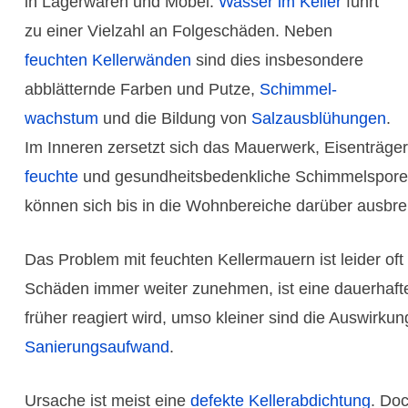
in Lager­waren und Möbel.
Wasser im Keller
führt
zu einer Vielzahl an Folge­schäden. Neben
feuchten Keller­wänden
sind dies insbe­sondere
abblät­ternde Farben und Putze,
Schimmel­
wachstum
und die Bildung von
Salzaus­blühungen
.
Im Inneren zersetzt sich das Mauerwerk, Eisen­träge
feuchte
und gesund­heits­bedenk­liche Schimmelspore
können sich bis in die Wohn­bereiche darüber ausbre
Das Problem mit feuchten Keller­mauern ist leider oft
Schäden immer weiter zunehmen, ist eine dauer­haft
früher reagiert wird, umso kleiner sind die Auswir­k
Sanierungs­aufwand
.
Ursache ist meist eine
defekte Keller­abdichtung
. Do