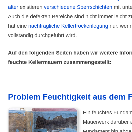
alter
existieren
verschiedene Sperr­schichten
mit unte
Auch die defekten Bereiche sind nicht immer leicht 
hat eine
nach­trägliche Keller­trocken­legung
nur, wenn
voll­ständig durch­geführt wird.
Auf den folgenden Seiten haben wir weitere Inf
feuchte Keller­mauern zusammen­gestellt:
Problem Feuchtigkeit aus dem 
Ein feuchtes Fundame
Mauerwerk darüber a
Fundament hin abgesp