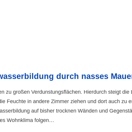
wasser­bildung durch nasses Maue
 zu großen Verduns­tungs­flächen. Hierdurch steigt die L
ie Feuchte in andere Zimmer ziehen und dort auch zu erhö
asser­bildung auf bisher trocknen Wänden und Gegen­st
res Wohn­klima folgen…