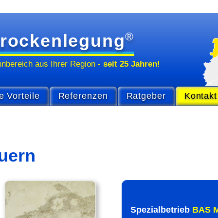
®
rockenlegung
hn­bereich
aus Ihrer Region
-
seit 25 Jahren!
e Vorteile
Referenzen
Ratgeber
Kontakt
uern
Spezial­betrieb
BAS M