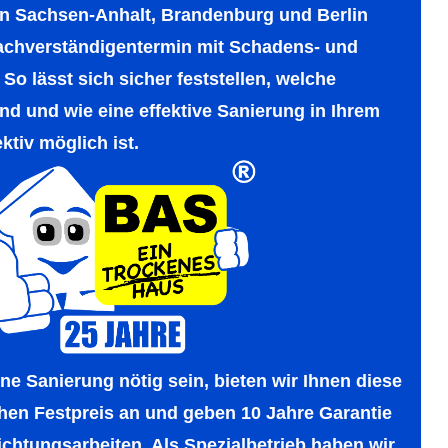
 in Sachsen-Anhalt, Brandenburg und Berlin
achver­ständigen­termin mit Schadens- und
So lässt sich sicher fest­stellen, welche
nd und wie eine effektive Sanie­rung in Ihrem
ektiv möglich ist.
eine Sanie­rung nötig sein, bieten wir Ihnen diese
hen Fest­preis an und geben 10 Jahre Garan­tie
ch­tungs­arbeiten. Als Spezial­betrieb haben wir