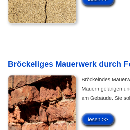
Bröckeliges Mauerwerk durch Fe
Bröckelndes Mauerwer
Mauern gelangen und
am Gebäude. Sie sol
lesen >>