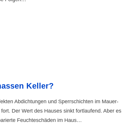
nassen Keller?
fek­ten Abdich­tungen und Sperr­schich­ten im Mauer­
 fort. Der Wert des Hauses sinkt fort­lau­fend. Aber es
e­parierte Feuchte­schäden im Haus…