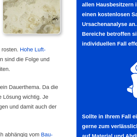
allen Hausbe­sitzern
einen kosten­losen S
Ursachen­analyse an. 
Bereiche betroffen si
individuellen Fall eff
r rosten.
Hohe Luft­
n sind die Folge und
iten.
 ein Dauer­thema. Da die
e Lösung wichtig. Je
ungen und damit auch der
Sollte in Ihrem Fall 
gerne zum verläss­lic
ch abhängig vom
Bau­
auf Material und Abdi