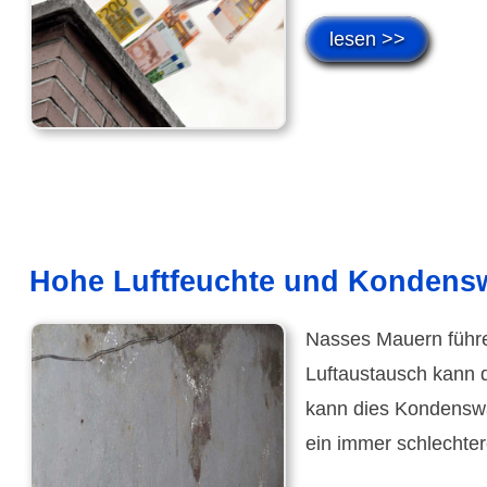
lesen >>
Hohe Luft­feuchte und Kondens­
Nasses Mauern führen
Luftaus­tausch kann d
kann dies Kondens­w
ein immer schlechte