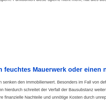
h feuchtes Mauerwerk oder einen 
n senken den Immo­bilien­wert. Beson­ders im Fall von de
n hier­durch schreitet der Verfall der Bau­subs­tanz weiter
e finan­zielle Nachteile und unnötige Kosten durch unr