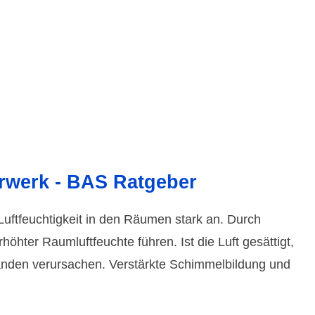
rwerk - BAS Ratgeber
uft­feuch­tigkeit in den Räumen stark an. Durch
hter Raum­luft­feuchte führen. Ist die Luft gesättigt,
änden verursachen. Verstärkte Schimmel­bildung und